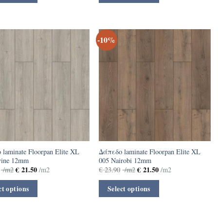
-10%
laminate Floorpan Elite XL
Δάπεδο laminate Floorpan Elite XL
vine 12mm
005 Nairobi 12mm
€
21.50
€
21.50
/m2
/m2
€
23.90
/m2
/m2
ct options
Select options