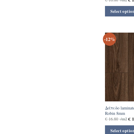
Select optio
-12%
Δάπεδο laminat
Robin 8mm
€
1
€
16.80
/m2
Select optio