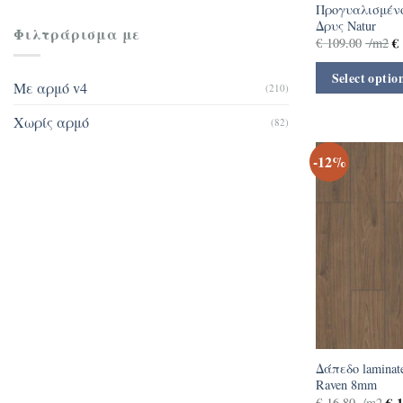
Προγυαλισμέν
Δρυς Natur
Φιλτράρισμα με
€
€
109.00
/m2
Select optio
Με αρμό v4
(210)
Χωρίς αρμό
(82)
-12%
Δάπεδο laminat
Raven 8mm
€
1
€
16.80
/m2