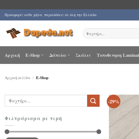
Μετάβαση
Προσφορές κάθε μήνα. παραδόσεις σε όλη την Ελλάδα
στο
περιεχόμενο
Αναζήτηση
για:
Αρχική
E-Shop
Δάπεδα
Σκάλες
Τοποθετηση Laminat
Αρχική σελίδα
/
E-Shop
Αναζήτηση
-29%
για:
Φιλτράρισμα με τιμή