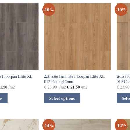
-10%
-10%
 Floorpan Elite XL
Δάπεδο laminate Floorpan Elite XL
Δάπεδο 
012 Peking12mm
019 Ca
1.50
€
21.50
/m2
€
23.90
/m2
/m2
€
23.90
ns
Select options
Sele
-14%
-14%