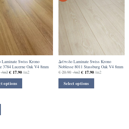
 Laminate Swiss Krono
Δάπεδο Laminate Swiss Krono
se 3784 Lucerne Oak V4 8mm
Noblesse 8011 Stassburg Oak V4 8mm
€
17.90
€
17.90
/m2
/m2
€
20.90
/m2
/m2
ct options
Select options