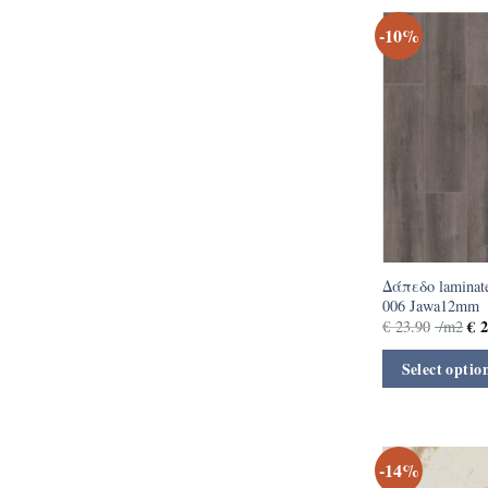
-10%
Δάπεδο laminate
006 Jawa12mm
€
2
€
23.90
/m2
Select optio
-14%