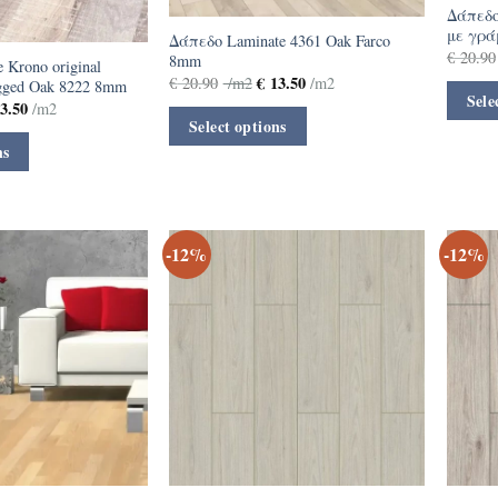
Δάπεδο
με γρ
Δάπεδο Laminate 4361 Oak Farco
€
20.90
8mm
 Krono original
€
13.50
€
20.90
/m2
/m2
ugged Oak 8222 8mm
Sele
3.50
/m2
Select options
ns
-12%
-12%