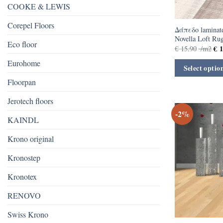
COOKE & LEWIS
Corepel Floors
Δάπεδο laminate
Novella Loft R
Eco floor
€
1
€
15.90
/m2
Eurohome
Select optio
Floorpan
Jerotech floors
-2%
KAINDL
Krono original
Kronostep
Kronotex
RENOVO
Swiss Krono