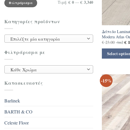
Ελάχιστη
Μέγιστη
€ 0
€ 3,340
Τιμή:
—
Φιλτράρισμα
τιμή
τιμή
Κατηγορίες προϊόντων
Δάπεδο Laminate
Modera Atlas O
Επιλέξτε μία κατηγορία
€
1
€
23.00
/m2
Φιλτράρισμα με
Select optio
Κάθε Χρώμα
-15%
Κατασκευαστές
Barlinek
BARTH & CO
Celeste Floor