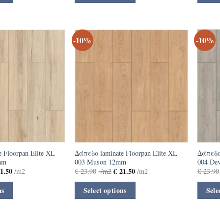
-10%
-10%
 Floorpan Elite XL
Δάπεδο laminate Floorpan Elite XL
Δάπεδο 
mm
003 Muson 12mm
004 De
1.50
€
21.50
/m2
€
23.90
/m2
/m2
€
23.90
ns
Select options
Sele