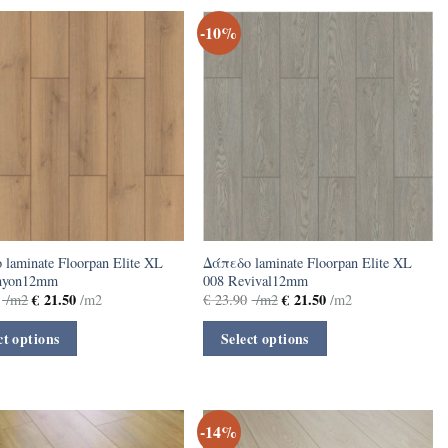
-10%
laminate Floorpan Elite XL
Δάπεδο laminate Floorpan Elite XL
nyon12mm
008 Revival12mm
€
21.50
€
21.50
/m2
/m2
€
23.90
/m2
/m2
ct options
Select options
-14%