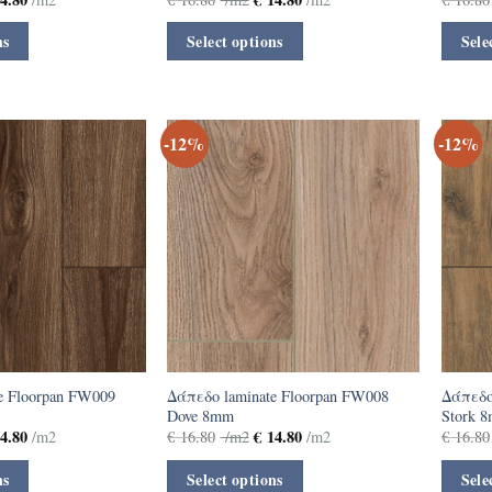
ns
Select options
Sele
-12%
-12%
e Floorpan FW009
Δάπεδο laminate Floorpan FW008
Δάπεδο
Dove 8mm
Stork 
4.80
€
14.80
/m2
€
16.80
/m2
/m2
€
16.80
ns
Select options
Sele