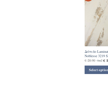
Δάπεδο Laminat
Noblesse 3219 
€
1
€
20.90
/m2
Select optio