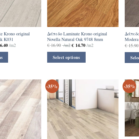
 Krono original
Δάπεδο Laminate Krono original
Δάπεδο 
ak K031
Novella Natural Oak 9748 8mm
Modera
6.40
€
14.70
/m2
€
16.90
/m2
/m2
€
15.90
ns
Select options
Sele
-35%
-35%