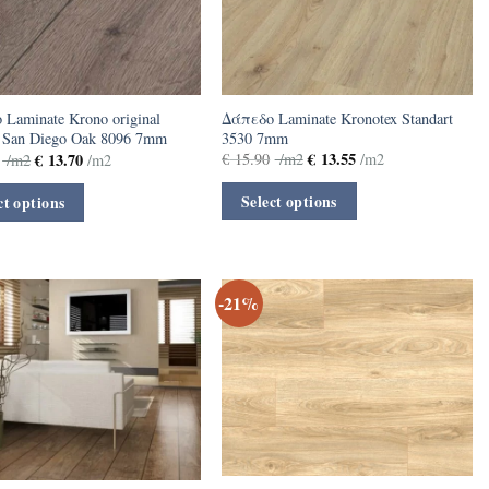
Δάπεδο Laminate Kronotex Standart
Laminate Krono original
3530 7mm
 San Diego Oak 8096 7mm
€
13.55
€
13.70
€
15.90
/m2
/m2
/m2
/m2
Select options
ct options
-21%