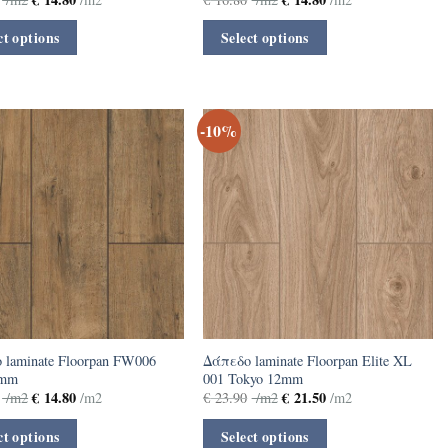
ct options
Select options
-10%
 laminate Floorpan FW006
Δάπεδο laminate Floorpan Elite XL
8mm
001 Tokyo 12mm
€
14.80
€
21.50
/m2
/m2
€
23.90
/m2
/m2
ct options
Select options