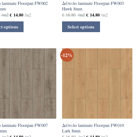
 laminate Floorpan FW002
Δάπεδο laminate Floorpan FW003
8mm
Hawk 8mm
€
14.80
€
14.80
/m2
/m2
€
16.80
/m2
/m2
ct options
Select options
-12%
 laminate Floorpan FW007
Δάπεδο laminate Floorpan FW010
 8mm
Lark 8mm
€
14.80
€
14.80
/m2
/m2
€
16.80
/m2
/m2