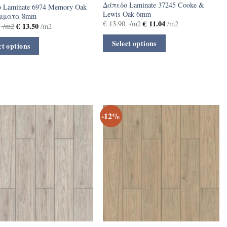
Δάπεδο Laminate 37245 Cooke &
 Laminate 6974 Memory Oak
Lewis Oak 6mm
άμματα 8mm
€
11.04
€
13.90
/m2
/m2
€
13.50
/m2
/m2
Select options
ct options
-12%