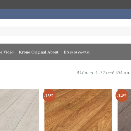
e Video
Krono Original About
Επικοινωνία
Βλέπετε 1–32 από 354 α
-13%
-14%