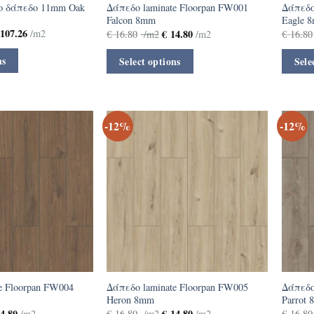
ο δάπεδο 11mm Oak
Δάπεδο laminate Floorpan FW001
Δάπεδο
Falcon 8mm
Eagle 
107.26
€
14.80
/m2
€
16.80
/m2
/m2
€
16.80
ns
Select options
Sele
-12%
-12%
e Floorpan FW004
Δάπεδο laminate Floorpan FW005
Δάπεδο
Heron 8mm
Parrot
4.80
€
14.80
/m2
€
16.80
/m2
/m2
€
16.80