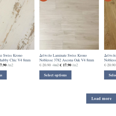
e Swiss Krono
Δάπεδο Laminate Swiss Krono
Δάπεδο
Shabby Chic V4 8mm
Noblesse 3782 Ascona Oak V4 8mm
Nobles
7.90
€
17.90
/m2
€
20.90
/m2
/m2
€
20.90
ns
Select options
Sele
Load more