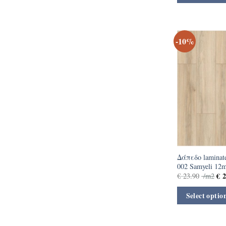
-10%
Δάπεδο laminate
002 Samyeli 12
€
2
€
23.90
/m2
Select optio