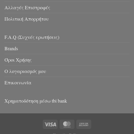
Αλλαγές Επιστροφές
Πολιτική Απορρήτου
F.A.Q (Συχνές ερωτήσεις)
Brands
Όροι Χρήσης
Ο λογαριασμός μου
Επικοινωνία
Χρηματοδότηση μέσω tbi bank
Visa
MasterCard
Cash
On