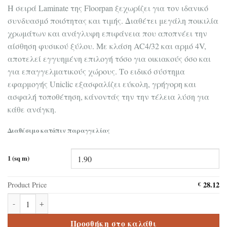
Η σειρά Laminate της Floorpan ξεχωρίζει για τον ιδανικό
συνδυασμό ποιότητας και τιμής. Διαθέτει μεγάλη ποικιλία
χρωμάτων και ανάγλυφη επιφάνεια που αποπνέει την
αίσθηση φυσικού ξύλου. Με κλάση AC4/32 και αρμό 4V,
αποτελεί εγγυημένη επιλογή τόσο για οικιακούς όσο και
για επαγγελματικούς χώρους. Το ειδικό σύστημα
εφαρμογής Uniclic εξασφαλίζει εύκολη, γρήγορη και
ασφαλή τοποθέτηση, κάνοντάς την την τέλεια λύση για
κάθε ανάγκη.
Διαθέσιμο κατόπιν παραγγελίας
1 (sq m)
28.12
Product Price
€
Δάπεδο laminate Floorpan FW004 Raven 8mm ποσότητα
Προσθήκη στο καλάθι