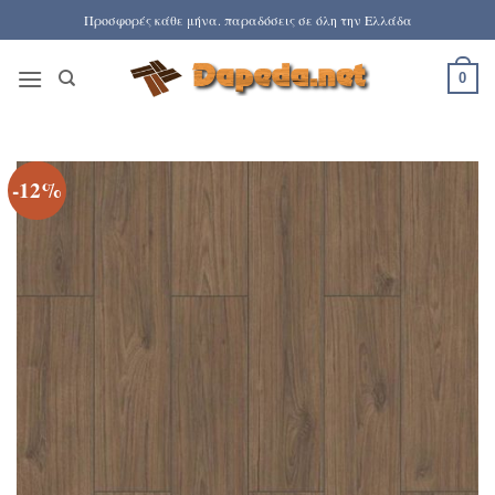
Μετάβαση
Προσφορές κάθε μήνα. παραδόσεις σε όλη την Ελλάδα
στο
περιεχόμενο
0
-12%