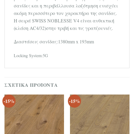
σανίδες και η περιβάλλουσα λοξότμηση ενισχύει
ακόμη περισσότερο τον χαρακτήρα της σανίδας.
Η σειρά SWISS NOBLESSE V4 είναι ανθεκτική
(κλάση AC4/32)στην τριβή και τις γρατζουνιές.
Διαστάσεις σανίδας:1380mm x 193mm
Locking System:5G
ΣΧΕΤΙΚΆ ΠΡΟΪΌΝΤΑ
-15%
-15%