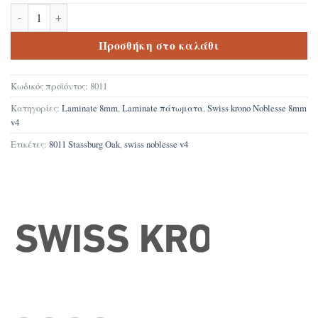
Δάπεδο Laminate Swiss Krono Noblesse 8011 Stassburg Oak V4 8m
Προσθήκη στο καλάθι
Κωδικός προϊόντος:
8011
Κατηγορίες:
Laminate 8mm
,
Laminate πάτωματα
,
Swiss krono Noblesse 8mm
v4
Ετικέτες:
8011 Stassburg Oak
,
swiss noblesse v4