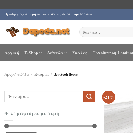
Μετάβαση
Προσφορές κάθε μήνα. παραδόσεις σε όλη την Ελλάδα
στο
περιεχόμενο
Αναζήτηση
για:
Αρχική
E-Shop
Δάπεδα
Σκάλες
Τοποθετηση Laminat
Αρχική σελίδα
/
Εταιρίες
/
Jerotech floors
Αναζήτηση
-21%
για:
Φιλτράρισμα με τιμή