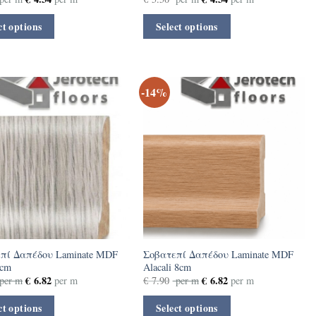
ct options
Select options
-14%
πί Δαπέδου Laminate MDF
Σοβατεπί Δαπέδου Laminate MDF
8cm
Alacali 8cm
€
6.82
€
6.82
per m
per m
€
7.90
per m
per m
ct options
Select options