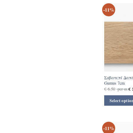
-11%
Σοβατεπί Δαπέ
Gumus 7cm
€
5
€
6.50
per m
Select optio
-11%