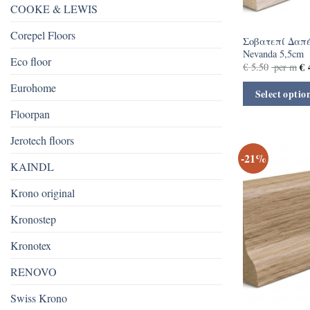
COOKE & LEWIS
Corepel Floors
Σοβατεπί Δαπέ
Nevanda 5,5cm
Eco floor
€
4
€
5.50
per m
Eurohome
Select optio
Floorpan
Jerotech floors
-21%
KAINDL
Krono original
Kronostep
Kronotex
RENOVO
Swiss Krono