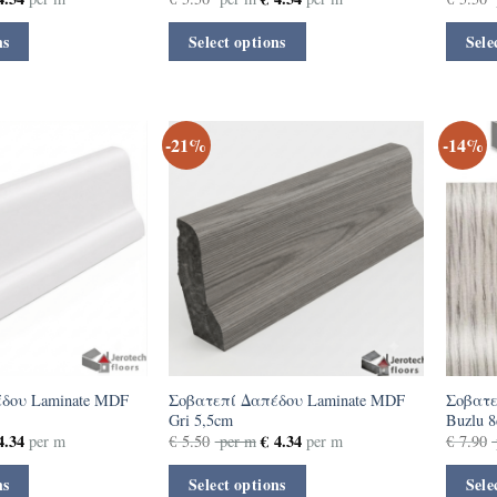
ns
Select options
Sele
-21%
-14%
δου Laminate MDF
Σοβατεπί Δαπέδου Laminate MDF
Σοβατε
Gri 5,5cm
Buzlu 
.34
€
4.34
per m
€
5.50
per m
per m
€
7.90
ns
Select options
Sele