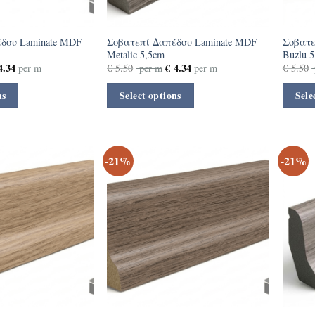
δου Laminate MDF
Σοβατεπί Δαπέδου Laminate MDF
Σοβατε
Metalic 5,5cm
Buzlu 
.34
€
4.34
per m
€
5.50
per m
per m
€
5.50
ns
Select options
Sele
-21%
-21%