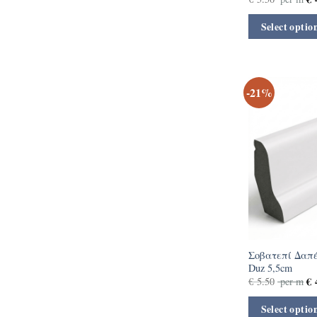
Select optio
-21%
Σοβατεπί Δαπέ
Duz 5,5cm
€
4
€
5.50
per m
Select optio