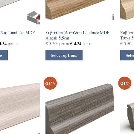
δου Laminate MDF
Σοβατεπί Δαπέδου Laminate MDF
Σοβατε
Alacali 5,5cm
Truva 5
.34
€
4.34
per m
€
5.50
per m
per m
€
5.50
ns
Select options
Sele
-21%
-21%