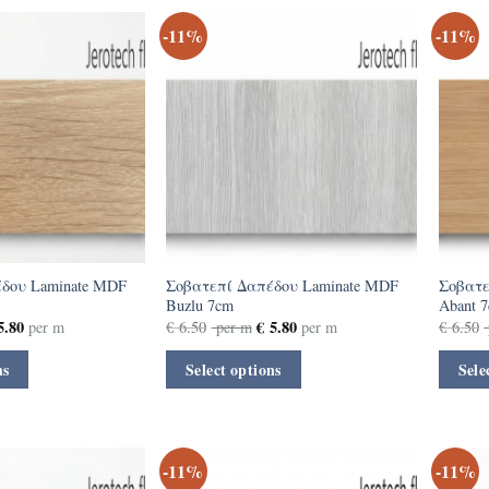
-11%
-11%
δου Laminate MDF
Σοβατεπί Δαπέδου Laminate MDF
Σοβατε
Buzlu 7cm
Abant 
.80
€
5.80
per m
€
6.50
per m
per m
€
6.50
ns
Select options
Sele
-11%
-11%