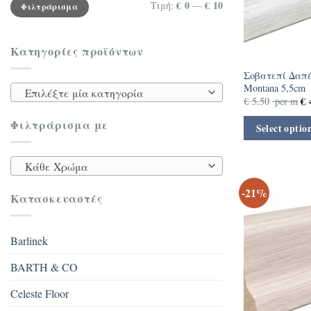
Ελάχιστη
Μέγιστη
€ 0
€ 10
Τιμή:
—
Φιλτράρισμα
τιμή
τιμή
Κατηγορίες προϊόντων
Σοβατεπί Δαπέ
Montana 5,5cm
Επιλέξτε μία κατηγορία
€
4
€
5.50
per m
Φιλτράρισμα με
Select optio
Κάθε Χρώμα
-21%
Κατασκευαστές
Barlinek
BARTH & CO
Celeste Floor