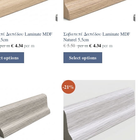
πί Δαπέδου Laminate MDF
Σοβατεπί Δαπέδου Laminate MDF
,5cm
Naturel 5,5cm
€
4.34
€
4.34
per m
per m
€
5.50
per m
per m
ct options
Select options
-21%