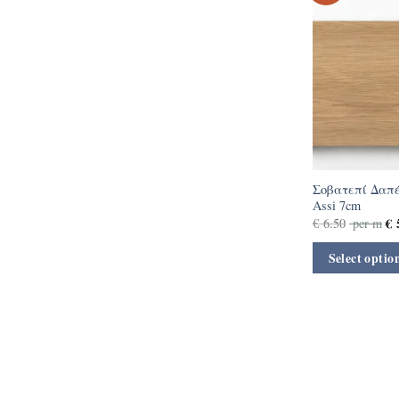
Σοβατεπί Δαπέ
Assi 7cm
€
5
€
6.50
per m
Select optio