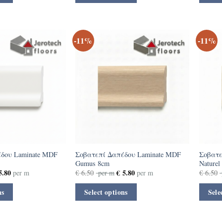
-11%
-11%
δου Laminate MDF
Σοβατεπί Δαπέδου Laminate MDF
Σοβατε
Gumus 8cm
Naturel
.80
€
5.80
per m
€
6.50
per m
per m
€
6.50
ns
Select options
Sele