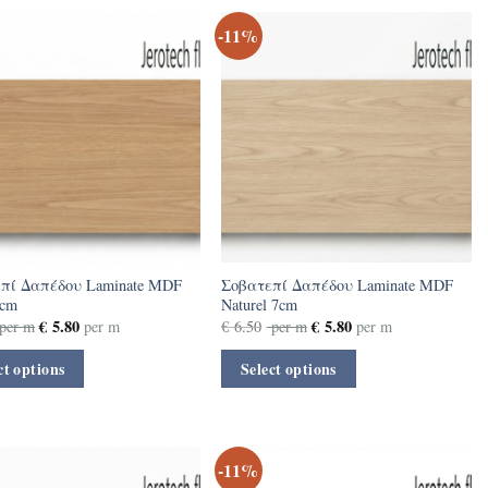
-11%
πί Δαπέδου Laminate MDF
Σοβατεπί Δαπέδου Laminate MDF
7cm
Naturel 7cm
€
5.80
€
5.80
per m
per m
€
6.50
per m
per m
ct options
Select options
-11%