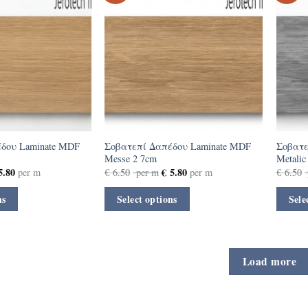
δου Laminate MDF
Σοβατεπί Δαπέδου Laminate MDF
Σοβατε
Messe 2 7cm
Metalic
.80
€
5.80
per m
€
6.50
per m
per m
€
6.50
ns
Select options
Sele
Load more