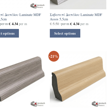
πί Δαπέδου Laminate MDF
Σοβατεπί Δαπέδου Laminate MDF
5,5cm
Assos 5,5cm
€
4.34
€
4.34
per m
per m
€
5.50
per m
per m
ct options
Select options
-21%