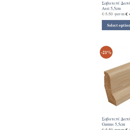
Σοβατεπί Δαπέ
Assi 5,5cm
€
4
€
5.50
per m
Select optio
-21%
Σοβατεπί Δαπέ
Gumus 5,5cm
€
4
€
5.50
per m