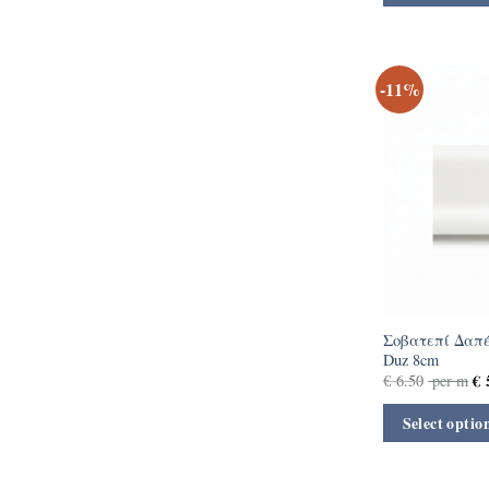
-11%
Σοβατεπί Δαπέ
Duz 8cm
€
5
€
6.50
per m
Select optio