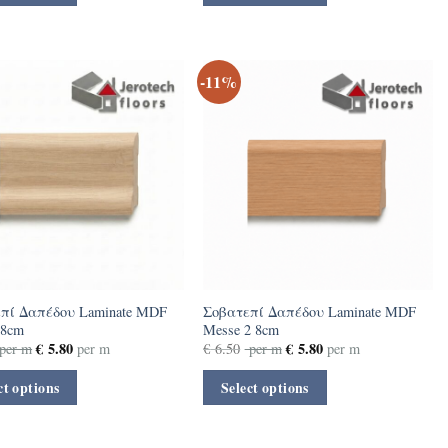
-11%
πί Δαπέδου Laminate MDF
Σοβατεπί Δαπέδου Laminate MDF
 8cm
Messe 2 8cm
€
5.80
€
5.80
per m
per m
€
6.50
per m
per m
ct options
Select options