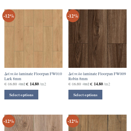
-12%
-12%
Δάπεδο laminate Floorpan FW010
Δάπεδο laminate Floorpan FW009
Lark 8mm
Robin 8mm
€
14.80
€
14.80
€
16.80
/m2
/m2
€
16.80
/m2
/m2
Select options
Select options
-12%
-12%