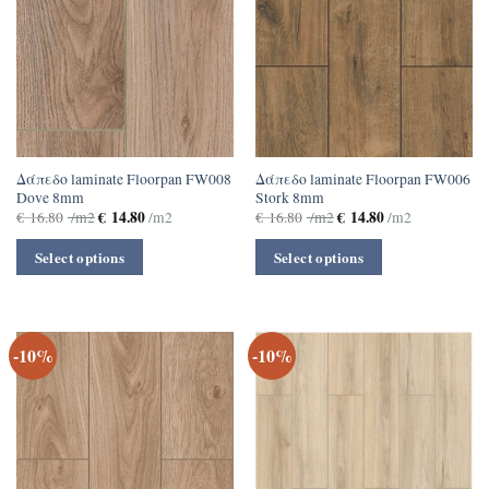
Δάπεδο laminate Floorpan FW008
Δάπεδο laminate Floorpan FW006
Dove 8mm
Stork 8mm
€
14.80
€
14.80
€
16.80
/m2
/m2
€
16.80
/m2
/m2
Select options
Select options
-10%
-10%