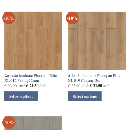
-10%
-10%
Δάπεδο laminate Floorpan Elite
Δάπεδο laminate Floorpan Elite
XL 012 Peking12mm
XL 019 Canyon12mm
€
21.50
€
21.50
€
23.90
/m2
/m2
€
23.90
/m2
/m2
Select options
Select options
-10%