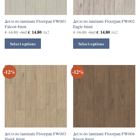
Δάπεδο laminate Floorpan FW001
Δάπεδο laminate Floorpan FW002
Falcon 8mm
Eagle 8mm
€
14.80
€
14.80
€
16.80
/m2
/m2
€
16.80
/m2
/m2
Select options
Select options
-12%
-12%
Δάπεδο laminate Floorpan FW003
Δάπεδο laminate Floorpan FW004
Hawk 8mm
Raven 8mm