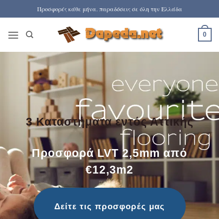
Μετάβαση
Προσφορές κάθε μήνα. παραδόσεις σε όλη την Ελλάδα
στο
περιεχόμενο
0
3 Καταστήματα εντός Αττικής
Προσφορά LVT 2,5mm από
€12,3m2
Δείτε τις προσφορές μας