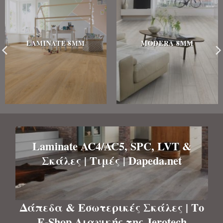
LAMINATE 8MM
MODERA 8MM
Laminate AC4/AC5, SPC, LVT &
Σκάλες | Τιμές | Dapeda.net
Δάπεδα & Εσωτερικές Σκάλες | Το
E-Shop Λιανικής της Jerotech