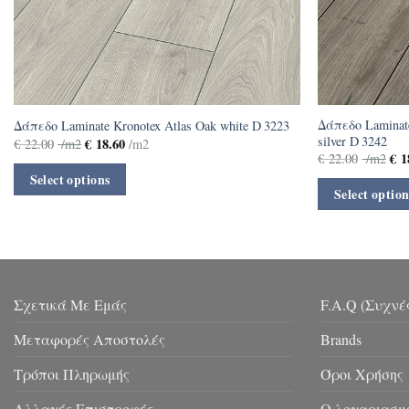
Δάπεδο Laminate
Δάπεδο Laminate Kronotex Atlas Oak white D 3223
silver D 3242
€
18.60
€
22.00
/m2
/m2
€
1
€
22.00
/m2
Select options
Select option
Σχετικά Με Εμάς
F.A.Q (Συχνέ
Μεταφορές Αποστολές
Brands
Τρόποι Πληρωμής
Όροι Χρήσης
Αλλαγές Επιστροφές
Ο λογαριασμ