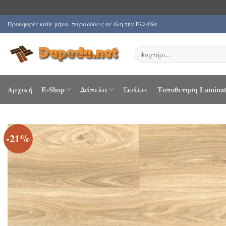
Μετάβαση
Προσφορές κάθε μήνα. παραδόσεις σε όλη την Ελλάδα
στο
περιεχόμενο
Αναζήτηση
για:
Αρχική
E-Shop
Δάπεδα
Σκάλες
Τοποθετηση Laminat
-21%