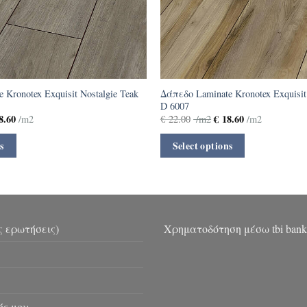
 Kronotex Exquisit Nostalgie Teak
Δάπεδο Laminate Kronotex Exquisi
D 6007
8.60
€
18.60
/m2
€
22.00
/m2
/m2
s
Select options
ς ερωτήσεις)
Χρηματοδότηση μέσω tbi bank
ός μου