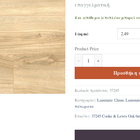
επαγγελματική.
4 σε απόθεμα (επιπλέον μπορεί ν
1 (sq m)
Product Price
Δάπεδο Laminate 37245 Cooke 
Προσθήκη 
Κωδικός προϊόντος:
37245
Κατηγορίες:
Laminate 12mm
,
Lamina
πάτωματα
Ετικέτες:
37245 Cooke & Lewis Oak 6