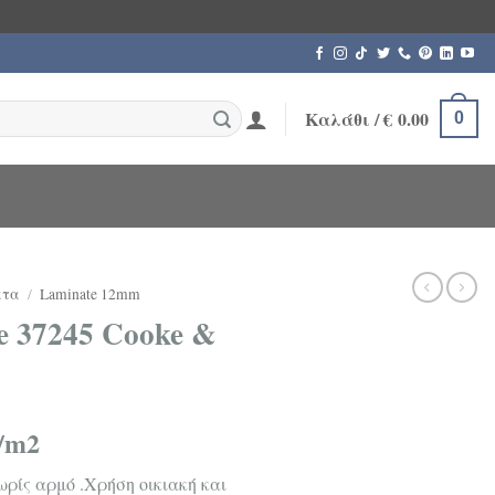
Καλάθι /
€
0.00
0
ατα
/
Laminate 12mm
e 37245 Cooke &
/m2
ωρίς αρμό .Χρήση οικιακή και