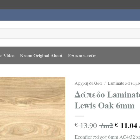
e Video
Krono Original About
Επικοινωνία
Αρχική σελίδα
/
Laminate πάτωμ
Δάπεδο Laminat
Lewis Oak 6mm
/m2
11.04
13.90
€
€
Econflor πάχος 6mm AC4/32 x