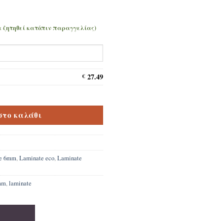
α ζητηθεί κατόπιν παραγγελίας)
27.49
€
& Lewis Oak 6mm ποσότητα
στο καλάθι
te 6mm
,
Laminate eco
,
Laminate
mm
,
laminate