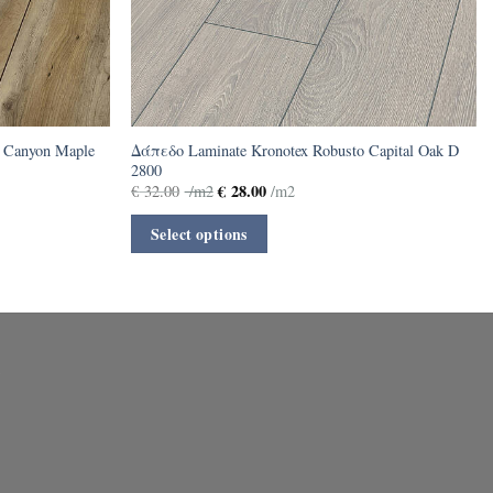
t Canyon Maple
Δάπεδο Laminate Kronotex Robusto Capital Oak D
2800
€
28.00
€
32.00
/m2
/m2
Select options