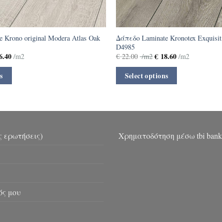
 Krono original Modera Atlas Oak
Δάπεδο Laminate Kronotex Exquisit
D4985
6.40
€
18.60
/m2
€
22.00
/m2
/m2
s
Select options
ς ερωτήσεις)
Χρηματοδότηση μέσω tbi bank
ός μου