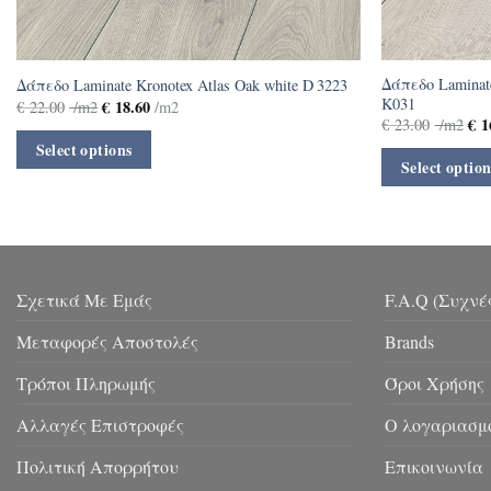
Δάπεδο Laminate
Δάπεδο Laminate Kronotex Atlas Oak white D 3223
K031
€
18.60
€
22.00
/m2
/m2
€
1
€
23.00
/m2
Select options
Select option
Σχετικά Με Εμάς
F.A.Q (Συχνέ
Μεταφορές Αποστολές
Brands
Τρόποι Πληρωμής
Όροι Χρήσης
Αλλαγές Επιστροφές
Ο λογαριασμ
Πολιτική Απορρήτου
Επικοινωνία