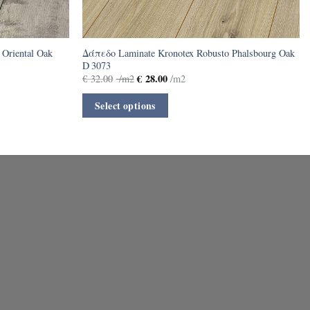
 Oriental Oak
Δάπεδο Laminate Kronotex Robusto Phalsbourg Oak
D 3073
€
28.00
€
32.00
/m2
/m2
Select options