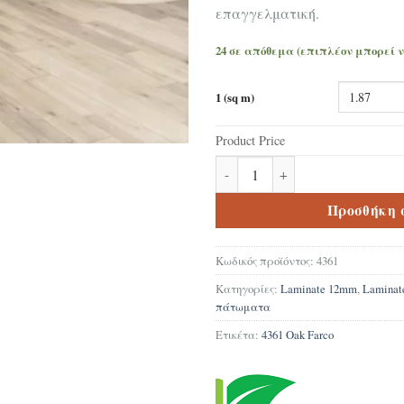
επαγγελματική.
24 σε απόθεμα (επιπλέον μπορεί 
1 (sq m)
Product Price
Δάπεδο Laminate 4361 Oak Far
Προσθήκη 
Κωδικός προϊόντος:
4361
Κατηγορίες:
Laminate 12mm
,
Lamina
πάτωματα
Ετικέτα:
4361 Oak Farco