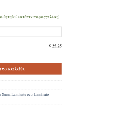
να ζητηθεί κατόπιν παραγγελίας)
25.25
€
co 8mm ποσότητα
στο καλάθι
te 8mm
,
Laminate eco
,
Laminate