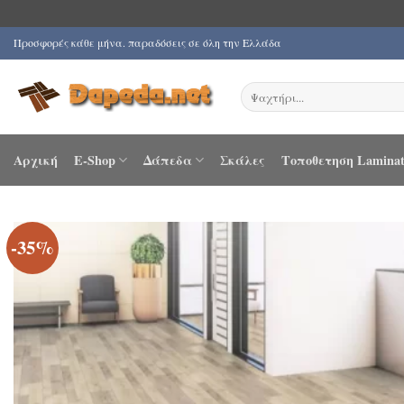
Μετάβαση
Προσφορές κάθε μήνα. παραδόσεις σε όλη την Ελλάδα
στο
περιεχόμενο
Αναζήτηση
για:
Αρχική
E-Shop
Δάπεδα
Σκάλες
Τοποθετηση Laminat
-35%