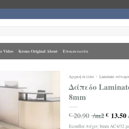
e Video
Krono Original About
Επικοινωνία
Αρχική σελίδα
/
Laminate πάτωμ
Δάπεδο Laminate
8mm
/m2
13.50
20.90
€
€
Econflor πάχος 8mm AC4/32 μ