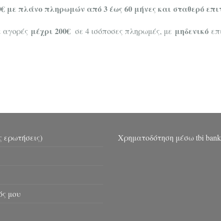
0€ με πλάνο πληρωμών από 3 έως 60 μήνες και σταθερό επι
μέχρι 200€
μηδενικό
ε αγορές
σε 4 ισόποσες πληρωμές, με
επι
ς ερωτήσεις)
Χρηματοδότηση μέσω tbi bank
ός μου