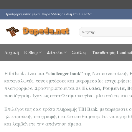
Μετάβαση
Προσφορές κάθε μήνα. παραδόσεις σε όλη την Ελλάδα
στο
περιεχόμενο
Αναζήτηση
για:
Αρχική
E-Shop
Δάπεδα
Σκάλες
Τοποθετηση Laminat
“challenger bank”
H tbi bank είναι μια
της Νοτιοανατολικής 
καταναλωτές, τους εμπόρους και μικρομεσαίες επιχειρήσεις
Ελλάδα, Ρουμανία, Β
πλατφορμών. Δραστηριοποιείται σε
προσέγγιση είχαν ως αποτέλεσμα να γίνει μία από τις πιο 
Επιλέγοντας σαν τρόπο πληρωμής TBI Bank, μεταφέρεστε στ
ηλεκτρονικής υπογραφής) κι έπειτα θα μπορείτε να αγοράσε
και λαμβάνετε την απάντηση άμεσα.