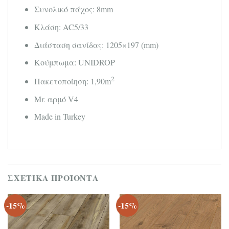
Συνολικό πάχος: 8mm
Κλάση: AC5/33
Διάσταση σανίδας: 1205×197 (mm)
Κούμπωμα: UNIDROP
2
Πακετοποίηση: 1,90m
Με αρμό V4
Made in Turkey
ΣΧΕΤΙΚΆ ΠΡΟΪΌΝΤΑ
-15%
-15%