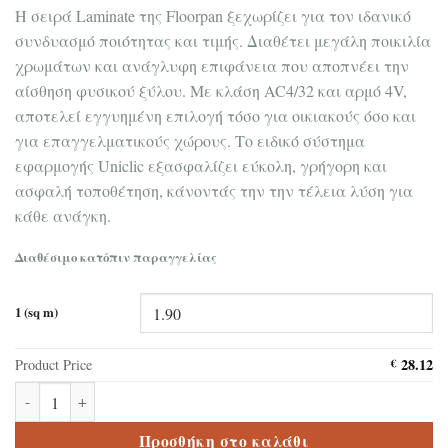
Η σειρά Laminate της Floorpan ξεχωρίζει για τον ιδανικό
συνδυασμό ποιότητας και τιμής. Διαθέτει μεγάλη ποικιλία
χρωμάτων και ανάγλυφη επιφάνεια που αποπνέει την
αίσθηση φυσικού ξύλου. Με κλάση AC4/32 και αρμό 4V,
αποτελεί εγγυημένη επιλογή τόσο για οικιακούς όσο και
για επαγγελματικούς χώρους. Το ειδικό σύστημα
εφαρμογής Uniclic εξασφαλίζει εύκολη, γρήγορη και
ασφαλή τοποθέτηση, κάνοντάς την την τέλεια λύση για
κάθε ανάγκη.
Διαθέσιμο κατόπιν παραγγελίας
1 (sq m)
28.12
Product Price
€
Δάπεδο laminate Floorpan FW002 Eagle 8mm ποσότητα
Προσθήκη στο καλάθι