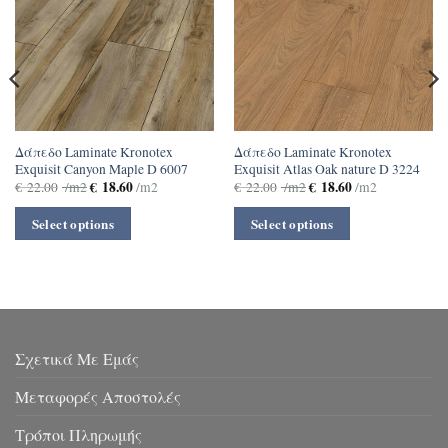
Δάπεδο Laminate Kronotex
Δάπεδο Laminate Kronotex
Exquisit Canyon Maple D 6007
Exquisit Atlas Oak nature D 3224
€
18.60
€
18.60
€
22.00
/m2
/m2
€
22.00
/m2
/m2
Select options
Select options
Σχετικά Με Εμάς
Μεταφορές Αποστολές
Τρόποι Πληρωμής