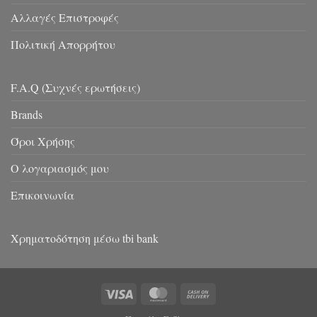
Αλλαγές Επιστροφές
Πολιτική Απορρήτου
F.A.Q (Συχνές ερωτήσεις)
Brands
Όροι Χρήσης
Ο λογαριασμός μου
Επικοινωνία
Χρηματοδότηση μέσω tbi bank
Visa
MasterCard
Cash
On