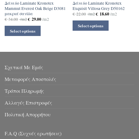
Δάπεδο Laminate Kronotex
Δάπεδο Laminate Kronotex
Mammut Everest Oak Beige D3081
Exquisit Villosa Grey D50162
μακριά σανίδα
€
18.60
€
22.00
/m2
/m2
€
29.00
€
34.00
/m2
/m2
Select options
Select options
Σχετικά Με Εμάς
Μεταφορές Αποστολές
Τρόποι Πληρωμής
Αλλαγές Επιστροφές
Πολιτική Απορρήτου
F.A.Q (Συχνές ερωτήσεις)