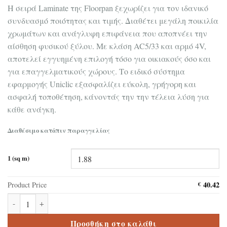
Η σειρά Laminate της Floorpan ξεχωρίζει για τον ιδανικό
συνδυασμό ποιότητας και τιμής. Διαθέτει μεγάλη ποικιλία
χρωμάτων και ανάγλυφη επιφάνεια που αποπνέει την
αίσθηση φυσικού ξύλου. Με κλάση AC5/33 και αρμό 4V,
αποτελεί εγγυημένη επιλογή τόσο για οικιακούς όσο και
για επαγγελματικούς χώρους. Το ειδικό σύστημα
εφαρμογής Uniclic εξασφαλίζει εύκολη, γρήγορη και
ασφαλή τοποθέτηση, κάνοντάς την την τέλεια λύση για
κάθε ανάγκη.
Διαθέσιμο κατόπιν παραγγελίας
1 (sq m)
40.42
Product Price
€
Δάπεδο laminate Floorpan Elite XL 003 Muson 12mm ποσότητα
Προσθήκη στο καλάθι