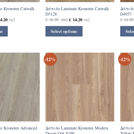
e Kronotex Catwalk
Δάπεδο Laminate Kronotex Catwalk
Δάπεδο
D3128
D4957
4.20
€
14.20
/m2
€
16.90
/m2
/m2
€
16.90
ns
Select options
Sele
-12%
-12%
e Kronotex Advanced
Δάπεδο Laminate Kronotex Modera
Δάπεδο
Desert Oak 8199
Yellow 