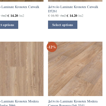
 Laminate Kronotex Catwalk
Δάπεδο Laminate Kronotex Catwalk
D5261
€
14.20
€
14.20
/m2
/m2
€
16.90
/m2
/m2
ct options
Select options
-12%
 Laminate Kronotex Modera
Δάπεδο Laminate Kronotex Modera
Poplar 5966
Canyon Bonanza Oak 5341