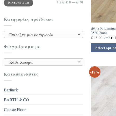
Ελάχιστη
Μέγιστη
€ 0
€ 30
Τιμή:
—
Φιλτράρισμα
τιμή
τιμή
Κατηγορίες προϊόντων
Δάπεδο Laminate
3530 7mm
Επιλέξτε μία κατηγορία
€
1
€
15.90
/m2
Φιλτράρισμα με
Select optio
Κάθε Χρώμα
-17%
Κατασκευαστές
Barlinek
BARTH & CO
Celeste Floor