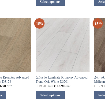
Select options
Sele
-15%
-15%
e Kronotex Advanced
Δάπεδο Laminate Kronotex Advanced
Δάπεδο
n D3128
Trend Oak White D3201
Millen
6.90
€
16.90
/m2
€
19.90
/m2
/m2
€
19.90
ns
Select options
Sele