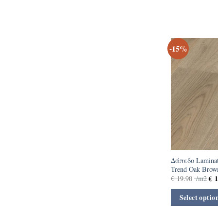
-15%
Δάπεδο Laminat
Trend Oak Brow
€
1
€
19.90
/m2
Select optio