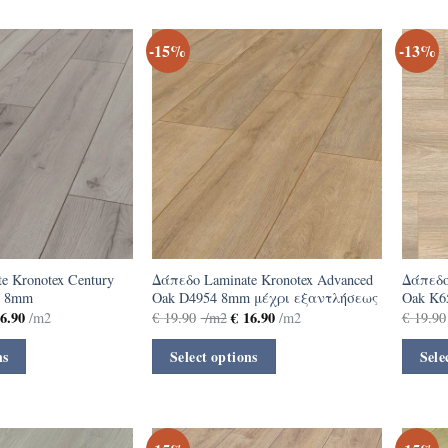
-15%
-13%
e Kronotex Century
Δάπεδο Laminate Kronotex Advanced
Δάπεδο
5 8mm
Oak D4954 8mm μέχρι εξαντλήσεως
Oak K6
6.90
€
16.90
/m2
€
19.90
/m2
/m2
€
19.90
ns
Select options
Sele