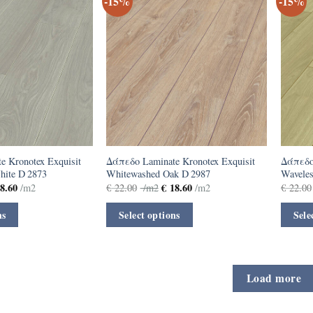
-15%
-15%
 Kronotex Exquisit
Δάπεδο Laminate Kronotex Exquisit
Δάπεδο 
hite D 2873
Whitewashed Oak D 2987
Waveles
8.60
€
18.60
/m2
€
22.00
/m2
/m2
€
22.00
ns
Select options
Sele
Load more