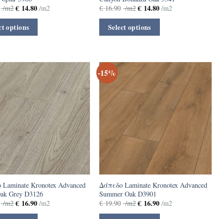
€
14.80
€
14.80
/m2
/m2
€
16.90
/m2
/m2
ct options
Select options
-15%
 Laminate Kronotex Advanced
Δάπεδο Laminate Kronotex Advanced
Oak Grey D3126
Summer Oak D3901
€
16.90
€
16.90
/m2
/m2
€
19.90
/m2
/m2