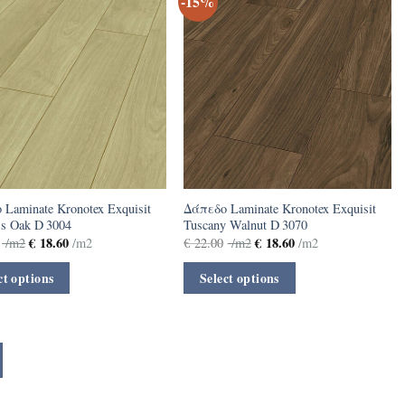
-15%
Laminate Kronotex Exquisit
Δάπεδο Laminate Kronotex Exquisit
s Oak D 3004
Tuscany Walnut D 3070
€
18.60
€
18.60
/m2
/m2
€
22.00
/m2
/m2
ct options
Select options