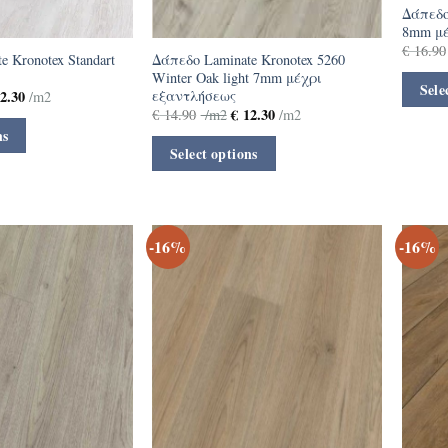
Δάπεδο
8mm μέ
€
16.90
 Κronotex Standart
Δάπεδο Laminate Kronotex 5260
Winter Oak light 7mm μέχρι
Sele
εξαντλήσεως
2.30
/m2
€
12.30
€
14.90
/m2
/m2
ns
Select options
-16%
-16%