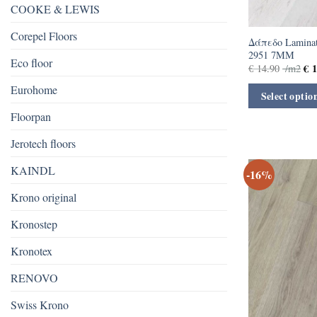
COOKE & LEWIS
Corepel Floors
Δάπεδο Laminate
2951 7MM
Eco floor
€
1
€
14.90
/m2
Eurohome
Select optio
Floorpan
Jerotech floors
KAINDL
-16%
Krono original
Kronostep
Kronotex
RENOVO
Swiss Krono