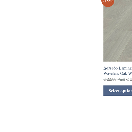
-15%
Δάπεδο Laminate
Waveless Oak W
€
1
€
22.00
/m2
Select optio