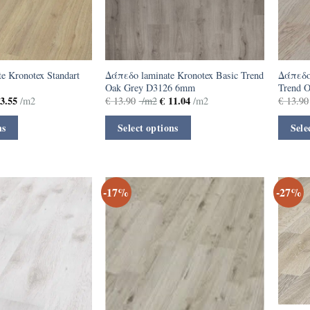
 Kronotex Standart
Δάπεδο laminate Kronotex Basic Trend
Δάπεδο 
Oak Grey D3126 6mm
Trend 
3.55
€
11.04
/m2
€
13.90
/m2
/m2
€
13.90
ns
Select options
Sele
-17%
-27%