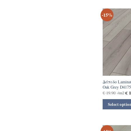
-15%
Δάπεδο Laminat
Oak Grey D417
€
1
€
19.90
/m2
Select optio