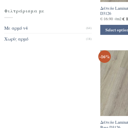
Δάπεδο Laminat
Φιλτράρισμα με
D3126
€
1
€
16.90
/m2
Με αρμό v4
(64)
Select optio
Χωρίς αρμό
(18)
-16%
Δάπεδο Laminat
Base D3126