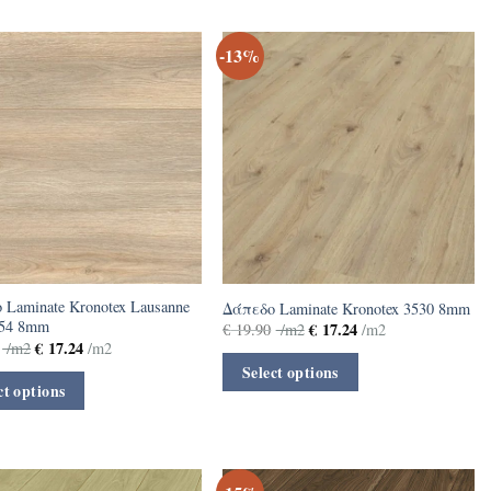
-13%
 Laminate Kronotex Lausanne
Δάπεδο Laminate Kronotex 3530 8mm
54 8mm
€
17.24
€
19.90
/m2
/m2
€
17.24
/m2
/m2
Select options
ct options