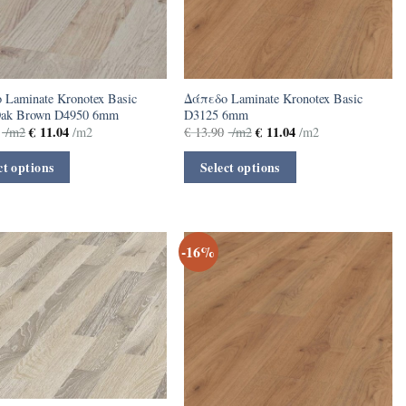
Laminate Kronotex Basic
Δάπεδο Laminate Kronotex Basic
Oak Brown D4950 6mm
D3125 6mm
€
11.04
€
11.04
/m2
/m2
€
13.90
/m2
/m2
ct options
Select options
-16%