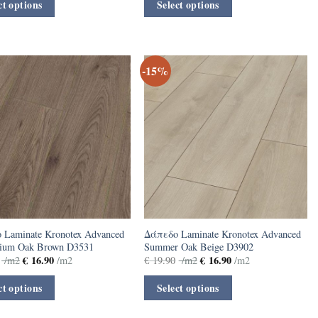
ct options
Select options
-15%
 Laminate Kronotex Advanced
Δάπεδο Laminate Kronotex Advanced
nium Oak Brown D3531
Summer Oak Beige D3902
€
16.90
€
16.90
/m2
/m2
€
19.90
/m2
/m2
ct options
Select options