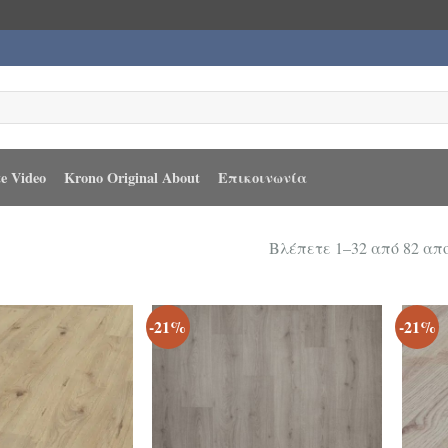
e Video
Krono Original About
Επικοινωνία
Βλέπετε 1–32 από 82 α
-21%
-21%