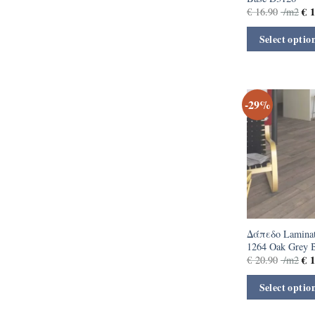
€
1
€
16.90
/m2
Select optio
-29%
Δάπεδο Laminat
1264 Oak Grey
€
1
€
20.90
/m2
Select optio