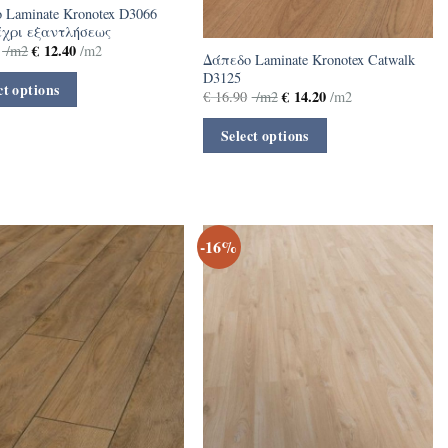
 Laminate Kronotex D3066
χρι εξαντλήσεως
€
12.40
/m2
/m2
Δάπεδο Laminate Kronotex Catwalk
D3125
ct options
€
14.20
€
16.90
/m2
/m2
Select options
-16%