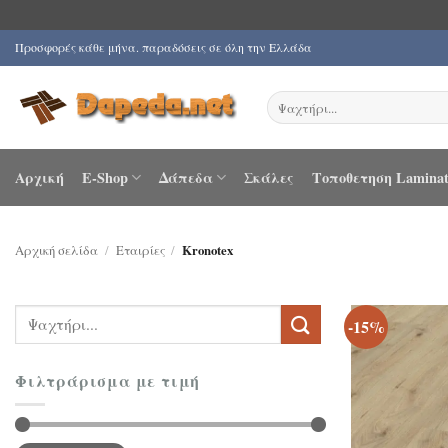
Μετάβαση
Προσφορές κάθε μήνα. παραδόσεις σε όλη την Ελλάδα
στο
περιεχόμενο
Αναζήτηση
για:
Αρχική
E-Shop
Δάπεδα
Σκάλες
Τοποθετηση Laminat
Αρχική σελίδα
/
Εταιρίες
/
Kronotex
Αναζήτηση
-15%
για:
Φιλτράρισμα με τιμή