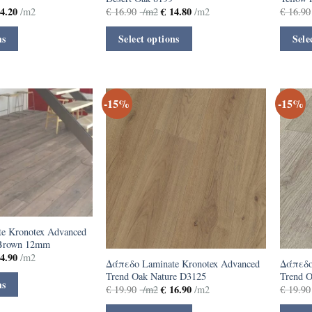
4.20
€
14.80
/m2
€
16.90
/m2
/m2
€
16.90
ns
Select options
Sele
-15%
-15%
e Kronotex Advanced
 Brown 12mm
4.90
/m2
Δάπεδο Laminate Kronotex Advanced
Δάπεδο
Trend Oak Nature D3125
Trend 
ns
€
16.90
€
19.90
/m2
/m2
€
19.90