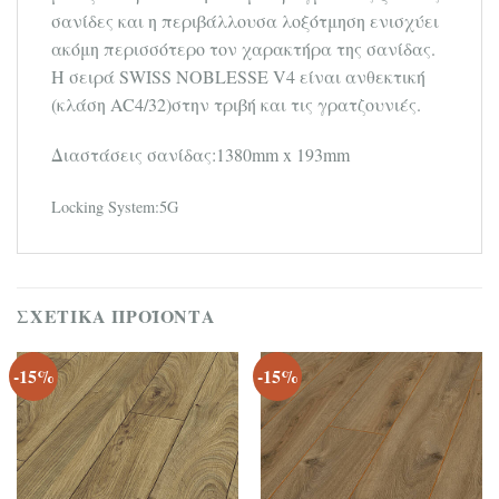
σανίδες και η περιβάλλουσα λοξότμηση ενισχύει
ακόμη περισσότερο τον χαρακτήρα της σανίδας.
Η σειρά SWISS NOBLESSE V4 είναι ανθεκτική
(κλάση AC4/32)στην τριβή και τις γρατζουνιές.
Διαστάσεις σανίδας:1380mm x 193mm
Locking System:5G
ΣΧΕΤΙΚΆ ΠΡΟΪΌΝΤΑ
-15%
-15%