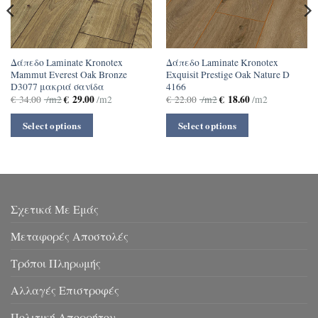
Δάπεδο Laminate Kronotex
Δάπεδο Laminate Kronotex
Mammut Everest Oak Bronze
Exquisit Prestige Oak Nature D
D3077 μακριά σανίδα
4166
€
29.00
€
18.60
€
34.00
/m2
/m2
€
22.00
/m2
/m2
Select options
Select options
Σχετικά Με Εμάς
Μεταφορές Αποστολές
Τρόποι Πληρωμής
Αλλαγές Επιστροφές
Πολιτική Απορρήτου