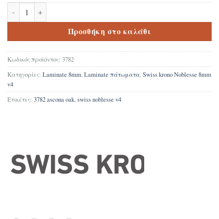
Δάπεδο Laminate Swiss Krono Noblesse 3782 Ascona Oak V4 8mm 
Προσθήκη στο καλάθι
Κωδικός προϊόντος:
3782
Κατηγορίες:
Laminate 8mm
,
Laminate πάτωματα
,
Swiss krono Noblesse 8mm
v4
Ετικέτες:
3782 ascona oak
,
swiss noblesse v4