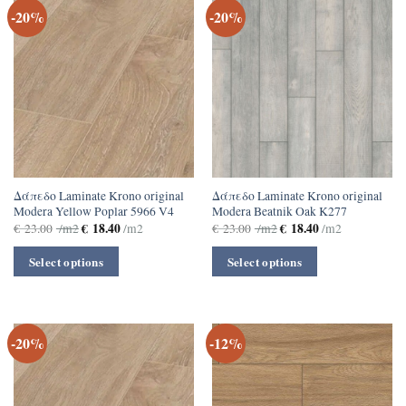
-20%
-20%
Δάπεδο Laminate Krono original
Δάπεδο Laminate Krono original
Modera Yellow Poplar 5966 V4
Modera Beatnik Oak K277
€
18.40
€
18.40
€
23.00
/m2
/m2
€
23.00
/m2
/m2
Select options
Select options
-20%
-12%