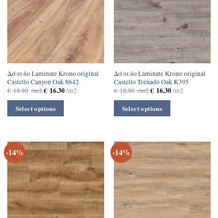
Δάπεδο Laminate Krono original
Δάπεδο Laminate Krono original
Castello Canyon Oak 8642
Castello Tornado Oak K395
€
16.30
€
16.30
€
18.90
/m2
/m2
€
18.90
/m2
/m2
Select options
Select options
-14%
-14%