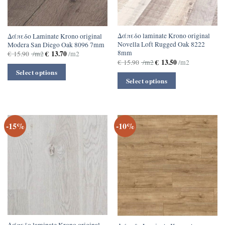
Δάπεδο laminate Krono original
Δάπεδο Laminate Krono original
Novella Loft Rugged Oak 8222
Modera San Diego Oak 8096 7mm
8mm
€
13.70
€
15.90
/m2
/m2
€
13.50
€
15.90
/m2
/m2
Select options
Select options
-15%
-10%