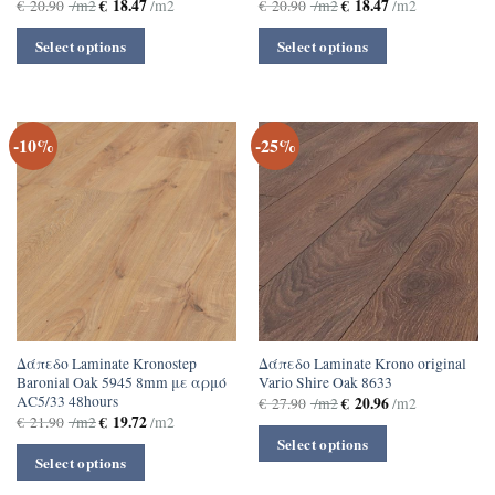
€
18.47
€
18.47
€
20.90
/m2
/m2
€
20.90
/m2
/m2
Select options
Select options
-10%
-25%
Δάπεδο Laminate Kronostep
Δάπεδο Laminate Krono original
Baronial Oak 5945 8mm με αρμό
Vario Shire Oak 8633
ΑC5/33 48hours
€
20.96
€
27.90
/m2
/m2
€
19.72
€
21.90
/m2
/m2
Select options
Select options