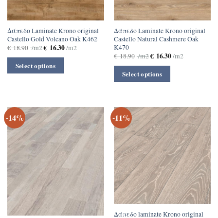
Δάπεδο Laminate Krono original
Δάπεδο Laminate Krono original
Castello Gold Volcano Oak K462
Castello Natural Cashmere Oak
K470
€
16.30
€
18.90
/m2
/m2
€
16.30
€
18.90
/m2
/m2
Select options
Select options
-14%
-11%
Δάπεδο laminate Krono original