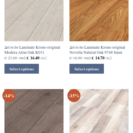
Δάπεδο Laminate Krono original
Δάπεδο Laminate Krono original
Modera Atlas Oak K031
Novella Natural Oak 9748 8mm
€
16.40
€
14.70
€
23.00
/m2
/m2
€
16.90
/m2
/m2
Select options
Select options
-14%
-15%