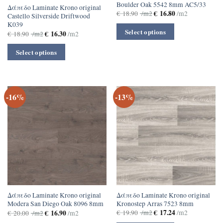
Boulder Oak 5542 8mm AC5/33
Δάπεδο Laminate Krono original
€
16.80
€
18.90
/m2
/m2
Castello Silverside Driftwood
K039
Select options
€
16.30
€
18.90
/m2
/m2
Select options
-16%
-13%
Δάπεδο Laminate Krono original
Δάπεδο Laminate Krono original
Kronostep Arras 7523 8mm
Modera San Diego Oak 8096 8mm
€
17.24
€
16.90
€
19.90
/m2
/m2
€
20.00
/m2
/m2