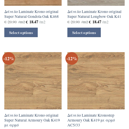
Δάπεδο Laminate Krono original
Δάπεδο Laminate Krono original
Super Natural Gondola Oak K468
Super Natural Longbow Oak K41
€
18.47
€
18.47
€
20.90
/m2
/m2
€
20.90
/m2
/m2
Select options
Select options
-12%
-12%
Δάπεδο Laminate Krono original
Δάπεδο Laminate Kronostep
Super Natural Armoury Oak K419
Armoury Oak K419 με αρμό
με αρμό
ΑC5/33