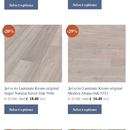
Select options
Select options
-20%
-29%
Δάπεδο Laminate Krono original
Δάπεδο Laminate Krono original
Super Natural Silver Oak 5946
Modera Abana Oak 5552
€
18.40
€
16.40
€
23.00
/m2
/m2
€
23.00
/m2
/m2
Select options
Select options