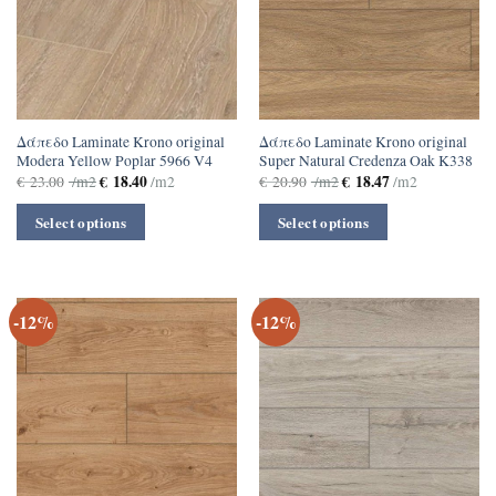
Δάπεδο Laminate Krono original
Δάπεδο Laminate Krono original
Μοdera Yellow Poplar 5966 V4
Super Natural Credenza Oak K338
€
18.40
€
18.47
€
23.00
/m2
/m2
€
20.90
/m2
/m2
Select options
Select options
-12%
-12%