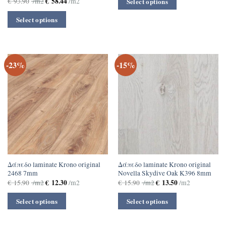
€
58.44
€
93.90
/m2
/m2
Select options
Select options
-23%
-15%
Δάπεδο laminate Krono original
Δάπεδο laminate Krono original
2468 7mm
Novella Skydive Oak K396 8mm
€
12.30
€
13.50
€
15.90
/m2
/m2
€
15.90
/m2
/m2
Select options
Select options