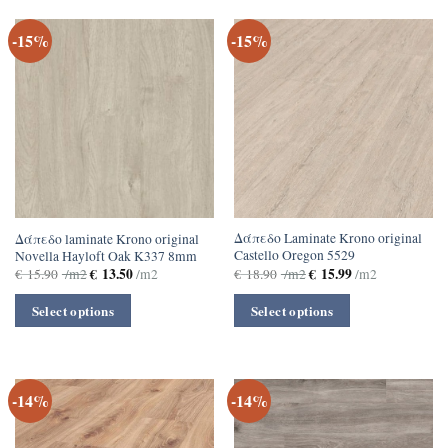
-15%
-15%
Δάπεδο Laminate Krono original
Δάπεδο laminate Krono original
Castello Oregon 5529
Novella Hayloft Oak K337 8mm
€
15.99
€
13.50
€
18.90
/m2
/m2
€
15.90
/m2
/m2
Select options
Select options
-14%
-14%