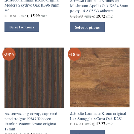
Δάπεδο laminate Krono original
Δάπεδο Laminate Kronostep
Modera Skydive Oak K396 8mm
Mushroom Apollo Oak K634 8mm
V4
με αρμό ΑC5/33 48hours
€
15.99
€
18.90
/m2
/m2
€
19.72
€
21.90
/m2
/m2
Select options
Select options
-38%
-18%
Δάπεδο Laminate Krono original
Ακουστικό ηχοαπορροφητικό
Lux Smugglers Cova Oak K281
panel τοίχου Κ547 Tobacco
€
12.27
Frankin Walnut Krono original
€
14.90
/m2
/m2
17mm