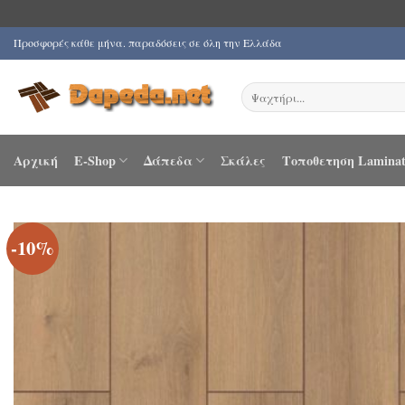
Μετάβαση
Προσφορές κάθε μήνα. παραδόσεις σε όλη την Ελλάδα
στο
περιεχόμενο
Αναζήτηση
για:
Αρχική
E-Shop
Δάπεδα
Σκάλες
Τοποθετηση Laminat
-10%