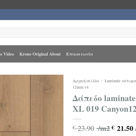
e Video
Krono Original About
Επικοινωνία
Αρχική σελίδα
/
Laminate πάτωμ
12mm v4
Δάπεδο laminate 
XL 019 Canyon
/m2
21.50
23.90
€
€