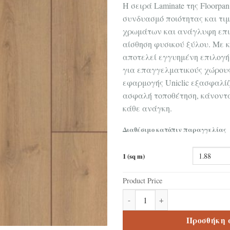
Η σειρά Laminate της Floorpan
συνδυασμό ποιότητας και τιμ
χρωμάτων και ανάγλυφη επι
αίσθηση φυσικού ξύλου. Με κ
αποτελεί εγγυημένη επιλογή 
για επαγγελματικούς χώρους
εφαρμογής Uniclic εξασφαλίζ
ασφαλή τοποθέτηση, κάνοντά
κάθε ανάγκη.
Διαθέσιμο κατόπιν παραγγελίας
1 (sq m)
Product Price
Δάπεδο laminate Floorpan Elit
Προσθήκη 