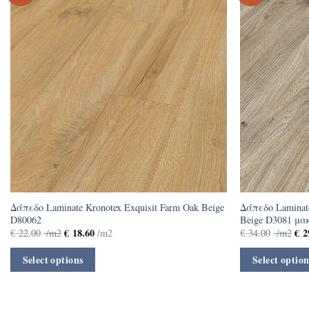
Δάπεδο Laminate Kronotex Exquisit Farm Oak Beige
Δάπεδο Laminat
D80062
Beige D3081 μα
€
18.60
€
2
€
22.00
/m2
/m2
€
34.00
/m2
Select options
Select option