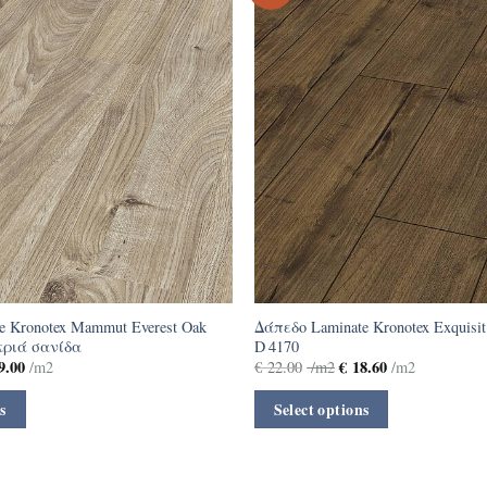
e Kronotex Mammut Everest Oak
Δάπεδο Laminate Kronotex Exquisit 
κριά σανίδα
D 4170
9.00
€
18.60
/m2
€
22.00
/m2
/m2
s
Select options