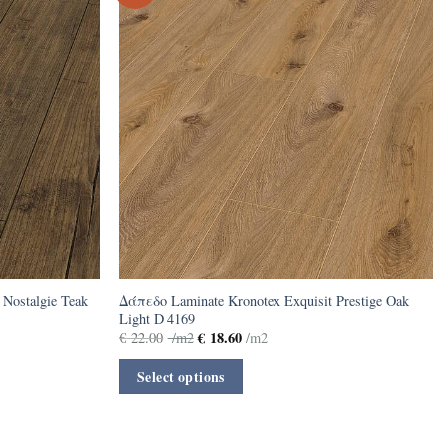
Nostalgie Teak
Δάπεδο Laminate Kronotex Exquisit Prestige Oak
Light D 4169
€
18.60
€
22.00
/m2
/m2
Select options