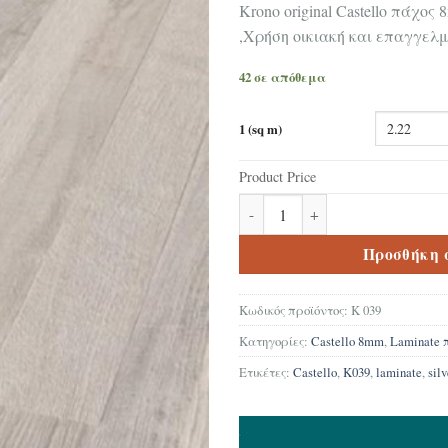
Krono original Castello πάχο
,Χρήση οικιακή και επαγγελ
42 σε απόθεμα
1 (sq m)
Product Price
Δάπεδο Laminate Krono original 
Προσθήκη 
Κωδικός προϊόντος:
K 039
Κατηγορίες:
Castello 8mm
,
Laminate
Ετικέτες:
Castello
,
K039
,
laminate
,
sil