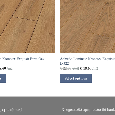
 Kronotex Exquisit Farm Oak
Δάπεδο Laminate Kronotex Exquisit 
D 3224
8.60
€
18.60
/m2
€
22.00
/m2
/m2
s
Select options
ς ερωτήσεις)
Χρηματοδότηση μέσω tbi bank