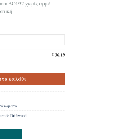
ς 8mm AC4/32 χωρίς αρμό
ματική
36.19
€
Castello Silverside Driftwood K039 ποσότητα
στο καλάθι
 πάτωματα
verside Driftwood