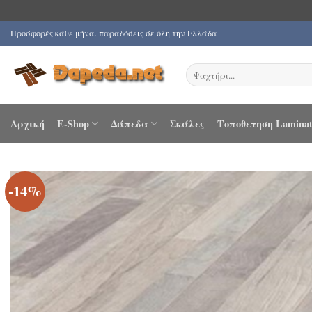
Μετάβαση
Προσφορές κάθε μήνα. παραδόσεις σε όλη την Ελλάδα
στο
περιεχόμενο
Αναζήτηση
για:
Αρχική
E-Shop
Δάπεδα
Σκάλες
Τοποθετηση Laminat
-14%