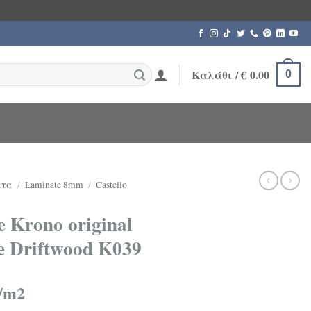
Καλάθι /
€
0.00
0
ατα
/
Laminate 8mm
/
Castello
 Krono original
de Driftwood K039
/m2