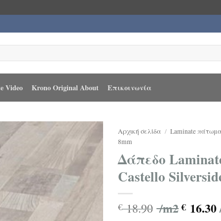
e Video
Krono Original About
Επικοινωνία
Αρχική σελίδα
/
Laminate πάτωμ
8mm
Δάπεδο Laminate
Castello Silversi
/m2
16.30
18.90
€
€