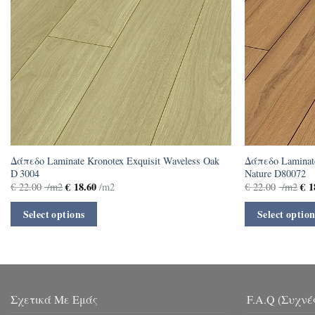
Δάπεδο Laminate Kronotex Exquisit Waveless Oak
Δάπεδο Laminate
D 3004
Nature D80072
€
18.60
€
1
€
22.00
/m2
/m2
€
22.00
/m2
Select options
Select option
Σχετικά Με Εμάς
F.A.Q (Συχνέ