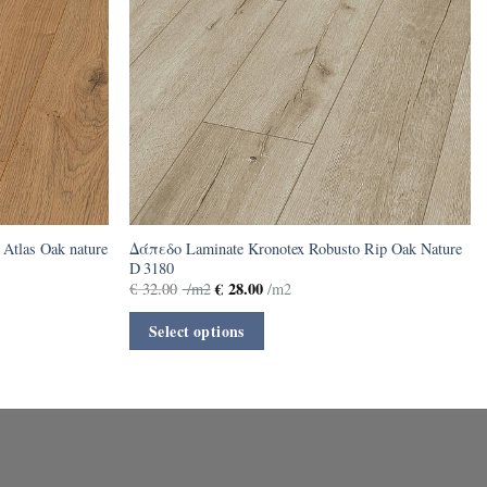
Atlas Oak nature
Δάπεδο Laminate Kronotex Robusto Rip Oak Nature
D 3180
€
28.00
€
32.00
/m2
/m2
Select options