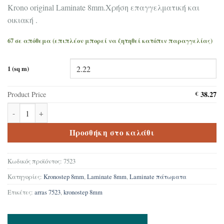
Krono original Laminate 8mm.Χρήση επαγγελματική και
οικιακή .
67 σε απόθεμα (επιπλέον μπορεί να ζητηθεί κατόπιν παραγγελίας)
1 (sq m)
38.27
Product Price
€
Δάπεδο Laminate Krono original Kronostep Arras 7523 8mm ποσότ
Προσθήκη στο καλάθι
Κωδικός προϊόντος:
7523
Κατηγορίες:
Kronostep 8mm
,
Laminate 8mm
,
Laminate πάτωματα
Ετικέτες:
arras 7523
,
kronostep 8mm