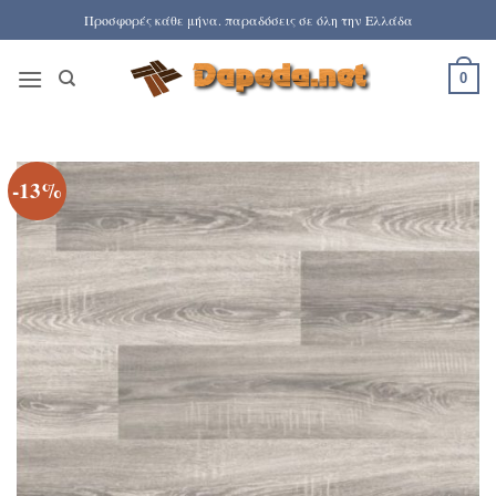
Μετάβαση
Προσφορές κάθε μήνα. παραδόσεις σε όλη την Ελλάδα
στο
περιεχόμενο
0
-13%