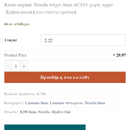
Krono original Novella πάχος 8mm AC3/31 χωρίς αρμό
,Χρήση οικιακή και επαγγελματική
66 σε απόθεμα
1 (sq m)
29.97
Product Price
€
Δάπεδο laminate Krono original Novella Skydive Oak K396 8mm πο
Προσθήκη στο καλάθι
Κωδικός προϊόντος:
K 396
Κατηγορίες:
Laminate 8mm
,
Laminate πάτωματα
,
Novella 8mm
Ετικέτες:
K396 8mm
,
Novella
,
Skydive Oak