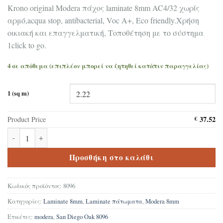
Krono original Modera πάχος laminate 8mm AC4/32 χωρίς
αρμό,acqua stop, antibacterial, Voc A+, Eco friendly.Χρήση
οικιακή και επαγγελματική, Τοποθέτηση με το σύστημα
1click to go.
4 σε απόθεμα (επιπλέον μπορεί να ζητηθεί κατόπιν παραγγελίας)
1 (sq m)
37.52
Product Price
€
Δάπεδο Laminate Krono original Modera San Diego Oak 8096 8mm
Προσθήκη στο καλάθι
Κωδικός προϊόντος:
8096
Κατηγορίες:
Laminate 8mm
,
Laminate πάτωματα
,
Modera 8mm
Ετικέτες:
modera
,
San Diego Oak 8096