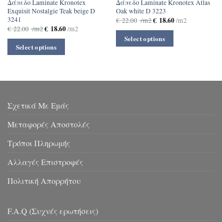
Δάπεδο Laminate Kronotex
Δάπεδο Laminate Kronotex Atlas
Exquisit Nostalgie Teak beige D
Oak white D 3223
3241
€
18.60
€
22.00
/m2
/m2
€
18.60
€
22.00
/m2
/m2
Select options
Select options
Σχετικά Με Εμάς
Μεταφορές Αποστολές
Τρόποι Πληρωμής
Αλλαγές Επιστροφές
Πολιτική Απορρήτου
F.A.Q (Συχνές ερωτήσεις)