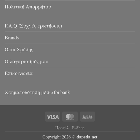
Πολιτική Απορρήτου
F.A.Q (Συχνές ερωτήσεις)
Brands
Όροι Χρήσης
Ο λογαριασμός μου
Επικοινωνία
Χρηματοδότηση μέσω tbi bank
Visa
MasterCard
Cash
On
Προφίλ
E-Shop
Delivery
dapeda.net
Copyright 2026 ©