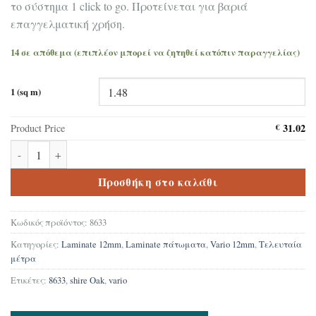
το σύστημα 1 click to go. Προτείνεται για βαριά
επαγγελματική χρήση.
14 σε απόθεμα (επιπλέον μπορεί να ζητηθεί κατόπιν παραγγελίας)
1 (sq m)
31.02
Product Price
€
Δάπεδο Laminate Krono original Vario Shire Oak 8633 ποσότητα
Προσθήκη στο καλάθι
Κωδικός προϊόντος:
8633
Κατηγορίες:
Laminate 12mm
,
Laminate πάτωματα
,
Vario 12mm
,
Τελευταία
μέτρα
Ετικέτες:
8633
,
shire Oak
,
vario