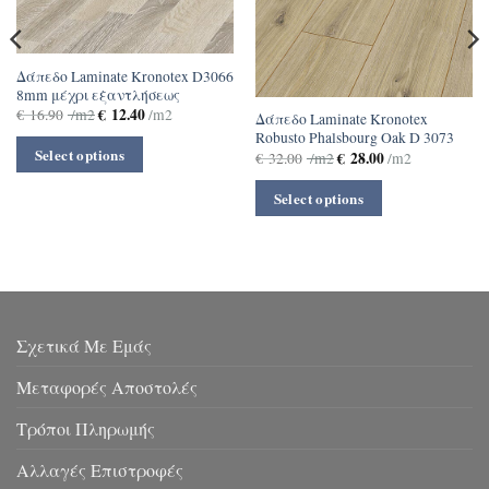
Δάπεδο Laminate Kronotex D3066
8mm μέχρι εξαντλήσεως
€
12.40
€
16.90
/m2
/m2
Δάπεδο Laminate Kronotex
Robusto Phalsbourg Oak D 3073
Select options
€
28.00
€
32.00
/m2
/m2
Select options
Σχετικά Με Εμάς
Μεταφορές Αποστολές
Τρόποι Πληρωμής
Αλλαγές Επιστροφές