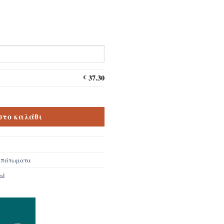
37.30
€
l Boulder Oak 5542 8mm AC5/33 ποσότητα
στο καλάθι
e πάτωματα
al