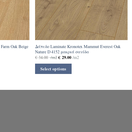
 Farm Oak Beige
Δάπεδο Laminate Kronotex Mammut Everest Oak
Nature D 4152 μακριά σανίδα
€
29.00
€
34.00
/m2
/m2
Select options