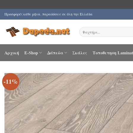
Μετάβαση
Προσφορές κάθε μήνα. παραδόσεις σε όλη την Ελλάδα
στο
περιεχόμενο
Αναζήτηση
για:
Αρχική
E-Shop
Δάπεδα
Σκάλες
Τοποθετηση Laminat
-11%