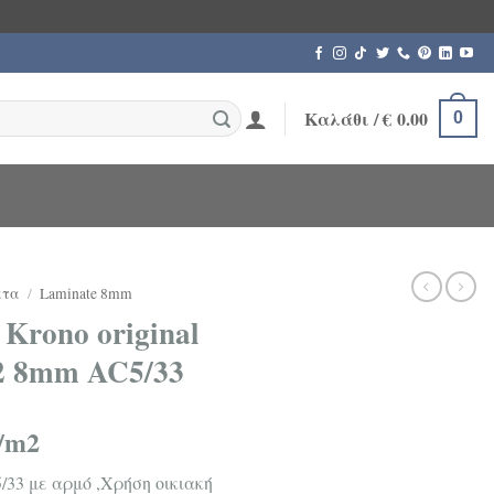
Καλάθι /
€
0.00
0
ατα
/
Laminate 8mm
Krono original
2 8mm AC5/33
/m2
/33 με αρμό ,Χρήση οικιακή