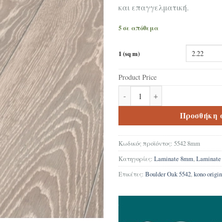
και επαγγελματική.
5 σε απόθεμα
1 (sq m)
Product Price
Δάπεδο laminate Krono origina
Προσθήκη 
Κωδικός προϊόντος:
5542 8mm
Κατηγορίες:
Laminate 8mm
,
Laminat
Ετικέτες:
Boulder Oak 5542
,
kono origin