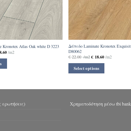
Δάπεδο Laminate Kronotex Exquisit
 Kronotex Atlas Oak white D 3223
D80062
8.60
/m2
€
18.60
€
22.00
/m2
/m2
s
Select options
ς ερωτήσεις)
Χρηματοδότηση μέσω tbi bank