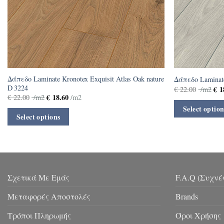
Δάπεδο Laminate Kronotex Exquisit Atlas Oak nature
Δάπεδο Laminate
D 3224
€
1
€
22.00
/m2
€
18.60
€
22.00
/m2
/m2
Select option
Select options
Σχετικά Με Εμάς
F.A.Q (Συχνέ
Μεταφορές Αποστολές
Brands
Τρόποι Πληρωμής
Όροι Χρήσης