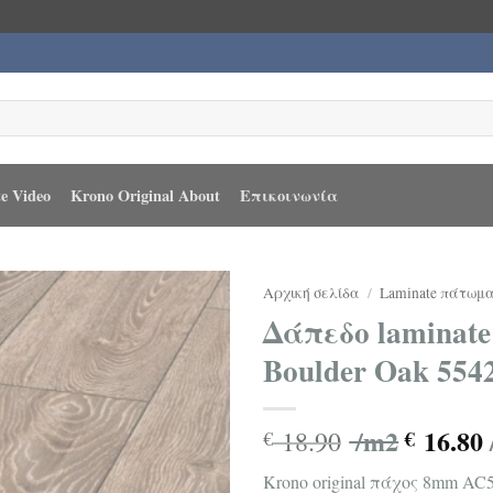
e Video
Krono Original About
Επικοινωνία
Αρχική σελίδα
/
Laminate πάτωμ
Δάπεδο laminate 
Boulder Oak 554
/m2
16.80
18.90
€
€
Krono original πάχος 8mm AC5