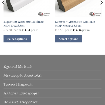
Σοβατεπί Δαπέδου Laminate
Σοβατεπί Δαπέδου Laminate
MDF Duz 5,5cm
MDF Messe 2 5,5cm
€
4.34
€
4.34
€
5.50
per m
per m
€
5.50
per m
per m
Select options
Select options
Σχετικά Με Εμάς
Μεταφορές Αποστολές
Τρόποι Πληρωμής
Αλλαγές Επιστροφές
Πολιτική Απορρήτου