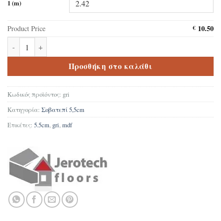
1 (m)
10.50
Product Price
€
Σοβατεπί Δαπέδου Laminate MDF Gri 5,5cm ποσότητα
Προσθήκη στο καλάθι
Κωδικός προϊόντος:
gri
Κατηγορία:
Σοβατεπί 5,5cm
Ετικέτες:
5.5cm
,
gri
,
mdf