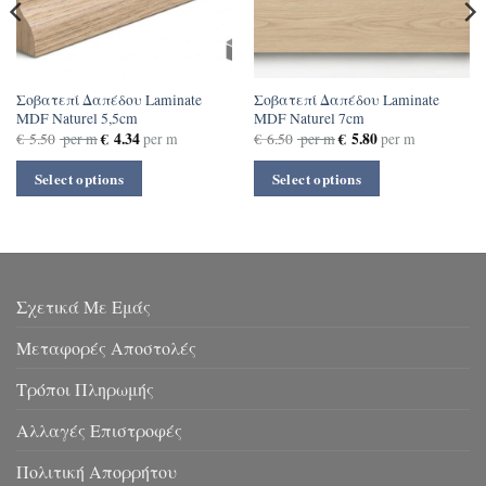
Σοβατεπί Δαπέδου Laminate
Σοβατεπί Δαπέδου Laminate
MDF Naturel 5,5cm
MDF Naturel 7cm
€
4.34
€
5.80
€
5.50
per m
per m
€
6.50
per m
per m
Select options
Select options
Σχετικά Με Εμάς
Μεταφορές Αποστολές
Τρόποι Πληρωμής
Αλλαγές Επιστροφές
Πολιτική Απορρήτου