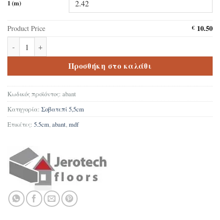
1 (m)
10.50
Product Price
€
Σοβατεπί Δαπέδου Laminate MDF Abant 5,5cm ποσότητα
Προσθήκη στο καλάθι
Κωδικός προϊόντος:
abant
Κατηγορία:
Σοβατεπί 5,5cm
Ετικέτες:
5.5cm
,
abant
,
mdf