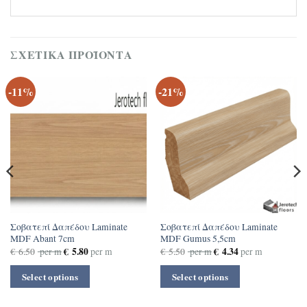
ΣΧΕΤΙΚΆ ΠΡΟΪΌΝΤΑ
-11%
-21%
Σοβατεπί Δαπέδου Laminate
Σοβατεπί Δαπέδου Laminate
MDF Abant 7cm
MDF Gumus 5,5cm
€
5.80
€
4.34
€
6.50
per m
per m
€
5.50
per m
per m
Select options
Select options