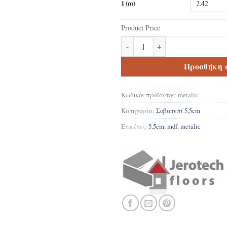
1 (m)
Product Price
Σοβατεπί Δαπέδου Laminate MD
Προσθήκη 
Κωδικός προϊόντος:
metalic
Κατηγορία:
Σοβατεπί 5,5cm
Ετικέτες:
5.5cm
,
mdf
,
metalic