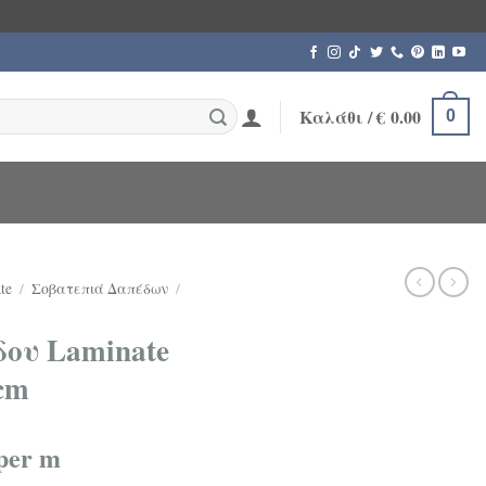
Καλάθι /
€
0.00
0
te
/
Σοβατεπιά Δαπέδων
/
ου Laminate
cm
per m