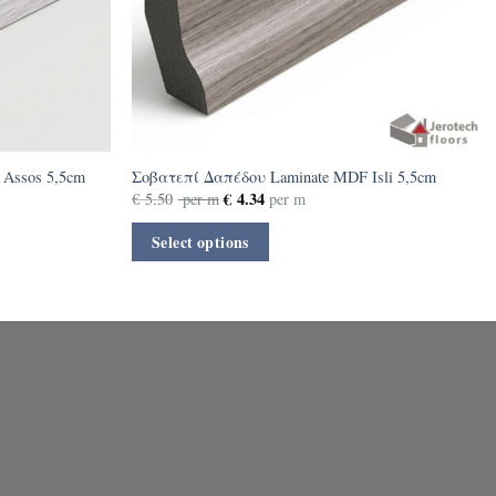
Assos 5,5cm
Σοβατεπί Δαπέδου Laminate MDF Isli 5,5cm
€
4.34
€
5.50
per m
per m
Select options