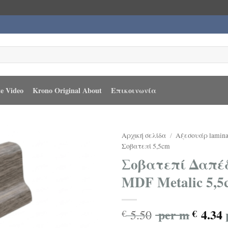
e Video
Krono Original About
Επικοινωνία
Αρχική σελίδα
/
Αξεσουάρ lamina
Σοβατεπί 5,5cm
Σοβατεπί Δαπέδ
MDF Metalic 5,5
per m
4.34
5.50
€
€