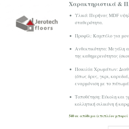
Χαρακτηριστικά & Π
Υλικό: Πυρήνας MDF υψηλ
σταθερότητα.
Προφίλ: Καμπύλο για μοντ
Ανθεκτικότητα: Μεγάλη α
της καθημερινότητας (σκο
Ποικιλία Χρωμάτων: Διαθ
(όπως δρυς, γκρι, καρυδιά
εναρμόνιση με το πάτωμά
Τοποθέτηση: Εύκολη και γ
κολλητική σιλικόνη ή καρφ
540 σε απόθεμα (επιπλέον μπορεί