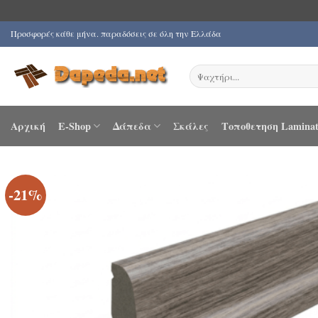
Μετάβαση
Προσφορές κάθε μήνα. παραδόσεις σε όλη την Ελλάδα
στο
περιεχόμενο
Αναζήτηση
για:
Αρχική
E-Shop
Δάπεδα
Σκάλες
Τοποθετηση Laminat
-21%