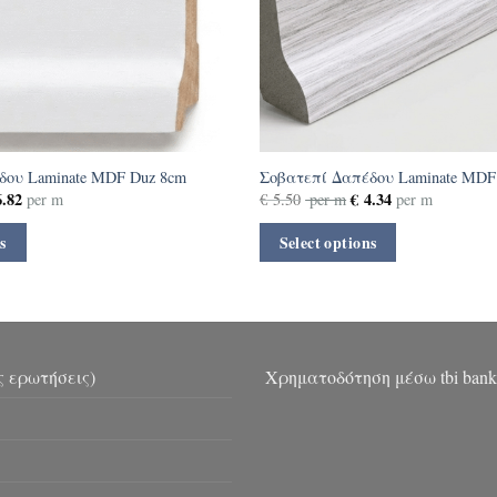
δου Laminate MDF Duz 8cm
Σοβατεπί Δαπέδου Laminate MDF 
.82
€
4.34
per m
€
5.50
per m
per m
s
Select options
ς ερωτήσεις)
Χρηματοδότηση μέσω tbi bank