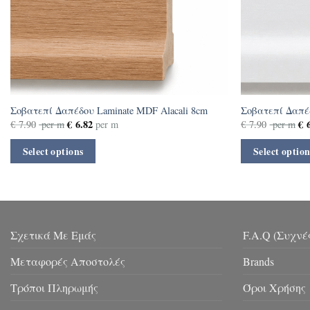
Σοβατεπί Δαπέδου Laminate MDF Alacali 8cm
Σοβατεπί Δαπέ
€
6.82
€
6
€
7.90
per m
per m
€
7.90
per m
Select options
Select option
Σχετικά Με Εμάς
F.A.Q (Συχνέ
Μεταφορές Αποστολές
Brands
Τρόποι Πληρωμής
Όροι Χρήσης