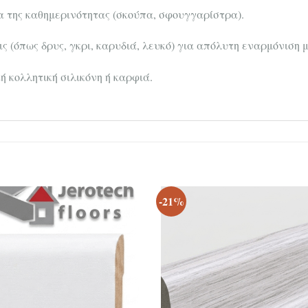
 της καθημερινότητας (σκούπα, σφουγγαρίστρα).
 (όπως δρυς, γκρι, καρυδιά, λευκό) για απόλυτη εναρμόνιση 
ή κολλητική σιλικόνη ή καρφιά.
-21%