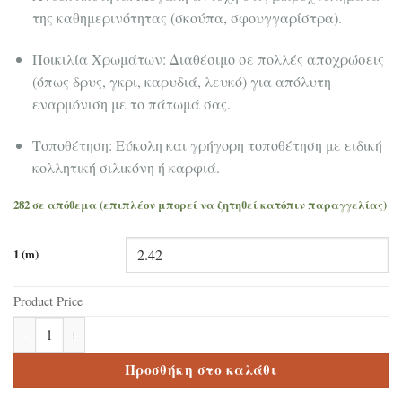
της καθημερινότητας (σκούπα, σφουγγαρίστρα).
Ποικιλία Χρωμάτων: Διαθέσιμο σε πολλές αποχρώσεις
(όπως δρυς, γκρι, καρυδιά, λευκό) για απόλυτη
εναρμόνιση με το πάτωμά σας.
Τοποθέτηση: Εύκολη και γρήγορη τοποθέτηση με ειδική
κολλητική σιλικόνη ή καρφιά.
282 σε απόθεμα (επιπλέον μπορεί να ζητηθεί κατόπιν παραγγελίας)
1 (m)
Product Price
Σοβατεπί Δαπέδου Laminate MDF Montana 5,5cm ποσότητα
Προσθήκη στο καλάθι