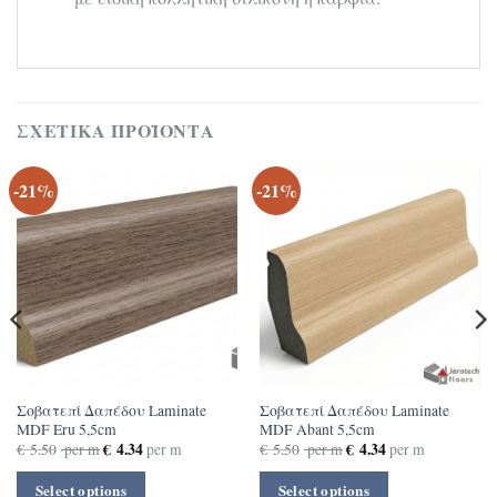
ΣΧΕΤΙΚΆ ΠΡΟΪΌΝΤΑ
-21%
-21%
Σοβατεπί Δαπέδου Laminate
Σοβατεπί Δαπέδου Laminate
MDF Eru 5,5cm
MDF Abant 5,5cm
€
4.34
€
4.34
€
5.50
per m
per m
€
5.50
per m
per m
Select options
Select options