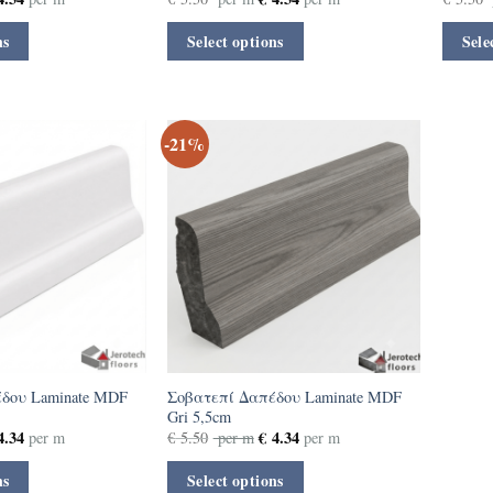
ns
Select options
Sele
-21%
δου Laminate MDF
Σοβατεπί Δαπέδου Laminate MDF
Gri 5,5cm
.34
€
4.34
per m
€
5.50
per m
per m
ns
Select options