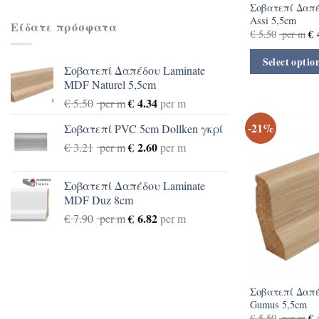
Σοβατεπί Δαπέ
Assi 5,5cm
Είδατε πρόσφατα
€
4
€
5.50
per m
Select optio
Σοβατεπί Δαπέδου Laminate
MDF Naturel 5,5cm
€
4.34
€
5.50
per m
per m
-21%
Σοβατεπί PVC 5cm Dollken γκρί
€
2.60
€
3.21
per m
per m
Σοβατεπί Δαπέδου Laminate
MDF Duz 8cm
€
6.82
€
7.90
per m
per m
Σοβατεπί Δαπέ
Gumus 5,5cm
€
4
€
5.50
per m