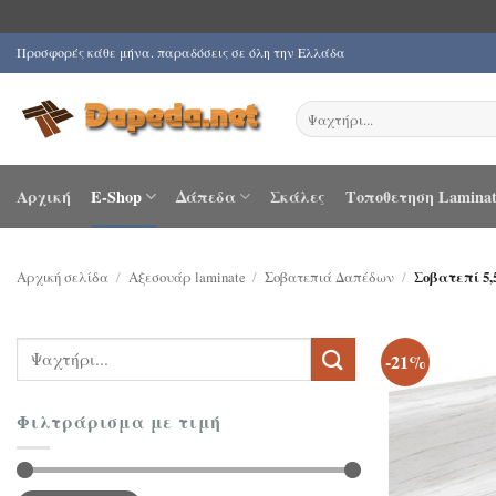
Μετάβαση
Προσφορές κάθε μήνα. παραδόσεις σε όλη την Ελλάδα
στο
περιεχόμενο
Αναζήτηση
για:
Αρχική
E-Shop
Δάπεδα
Σκάλες
Τοποθετηση Laminat
Αρχική σελίδα
/
Αξεσουάρ laminate
/
Σοβατεπιά Δαπέδων
/
Σοβατεπί 5,
Αναζήτηση
-21%
για:
Φιλτράρισμα με τιμή