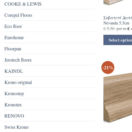
COOKE & LEWIS
Corepel Floors
Σοβατεπί Δαπέ
Nevanda 5,5cm
Eco floor
€
4
€
5.50
per m
Eurohome
Select optio
Floorpan
Jerotech floors
-21%
KAINDL
Krono original
Kronostep
Kronotex
RENOVO
Swiss Krono