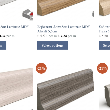
δου Laminate MDF
Σοβατεπί Δαπέδου Laminate MDF
Σοβατε
Alacali 5,5cm
Truva 5
.34
€
4.34
per m
€
5.50
per m
per m
€
5.50
ns
Select options
Sele
-21%
-21%