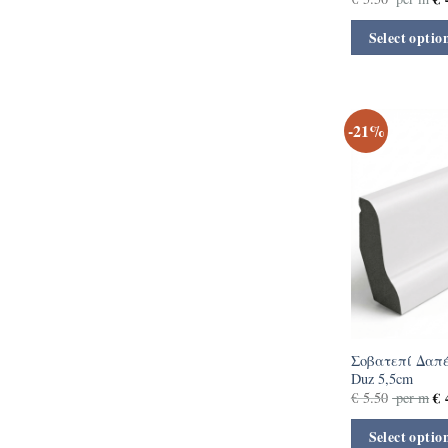
Select optio
-21%
Σοβατεπί Δαπέ
Duz 5,5cm
€
4
€
5.50
per m
Select optio