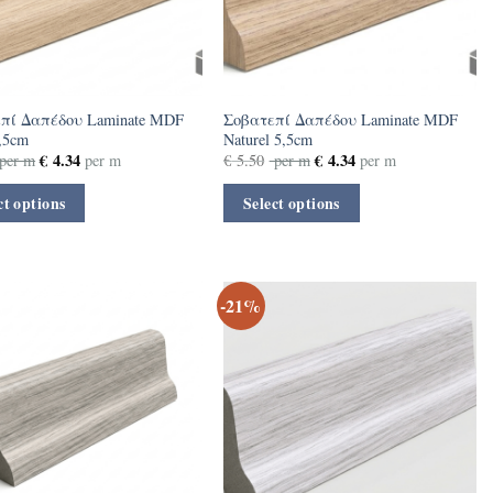
πί Δαπέδου Laminate MDF
Σοβατεπί Δαπέδου Laminate MDF
,5cm
Naturel 5,5cm
€
4.34
€
4.34
per m
per m
€
5.50
per m
per m
ct options
Select options
-21%