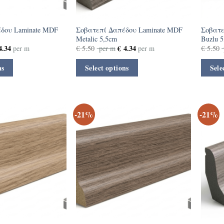
δου Laminate MDF
Σοβατεπί Δαπέδου Laminate MDF
Σοβατε
Metalic 5,5cm
Buzlu 
.34
€
4.34
per m
€
5.50
per m
per m
€
5.50
ns
Select options
Sele
-21%
-21%