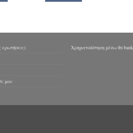
ς ερωτήσεις)
Χρηματοδότηση μέσω tbi bank
ός μου