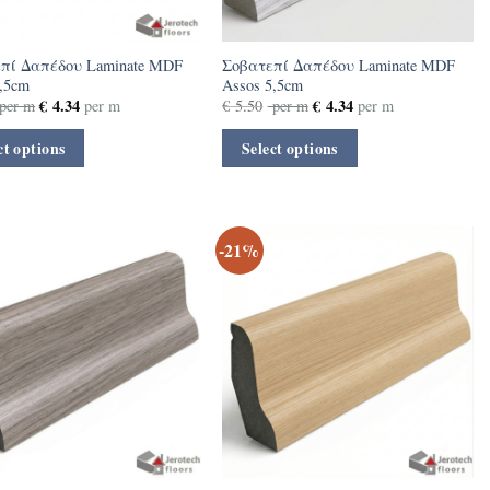
πί Δαπέδου Laminate MDF
Σοβατεπί Δαπέδου Laminate MDF
5,5cm
Assos 5,5cm
€
4.34
€
4.34
per m
per m
€
5.50
per m
per m
ct options
Select options
-21%