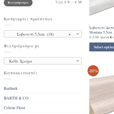
Ελάχιστη
Μέγιστη
€ 0
€ 10
Τιμή:
—
Φιλτράρισμα
τιμή
τιμή
Κατηγορίες προϊόντων
Σοβατεπί Δαπέ
Montana 5,5cm
×
Σοβατεπί 5,5cm (18)
€
4
€
5.50
per m
Φιλτράρισμα με
Select optio
Κάθε Χρώμα
-21%
Κατασκευαστές
Barlinek
BARTH & CO
Celeste Floor