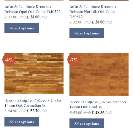
Δάπεδο Laminate Kronotex
Δάπεδο Laminate Kronotex
Robusto Opal Oak Coffee D40522
Robusto Norfolk Oak Coffe
D80612
€
28.00
€
32.00
/m2
/m2
€
28.00
€
32.00
/m2
/m2
Select options
Select options
-4%
-7%
Προγυαλισμένο ξύλινο δάπεδο
Προγυαλισμένο ξύλινο δάπεδο
14mm Oak Carmelian 3s
14mm Oak Gold 3s
€
52.70
€
54.90
/m2
/m2
€
48.36
€
52.00
/m2
/m2
Select options
Select options