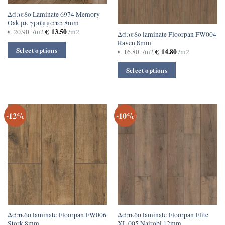
Δάπεδο Laminate 6974 Memory
Oak με γράμματα 8mm
€
13.50
€
20.90
/m2
/m2
Δάπεδο laminate Floorpan FW004
Raven 8mm
Select options
€
14.80
€
16.80
/m2
/m2
Select options
-12%
-10%
Δάπεδο laminate Floorpan FW006
Δάπεδο laminate Floorpan Elite
Stork 8mm
XL 005 Nairobi 12mm