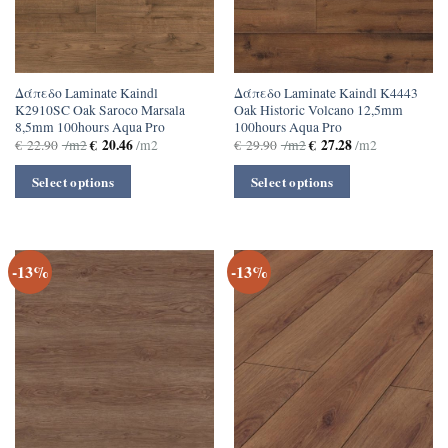
Δάπεδο Laminate Kaindl
Δάπεδο Laminate Kaindl K4443
K2910SC Oak Saroco Marsala
Oak Historic Volcano 12,5mm
8,5mm 100hours Aqua Pro
100hours Aqua Pro
€
20.46
€
27.28
€
22.90
/m2
/m2
€
29.90
/m2
/m2
Select options
Select options
-13%
-13%