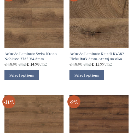
Δάπεδο Laminate Swiss Krono
Δάπεδο Laminate Kaindl Κ4382
Noblesse 3783 V4 8mm
Eiche Bark 8mm-στενή σανίδα
€
14.90
€
15.99
€
18.90
/m2
/m2
€
18.90
/m2
/m2
Select options
Select options
-11%
-9%