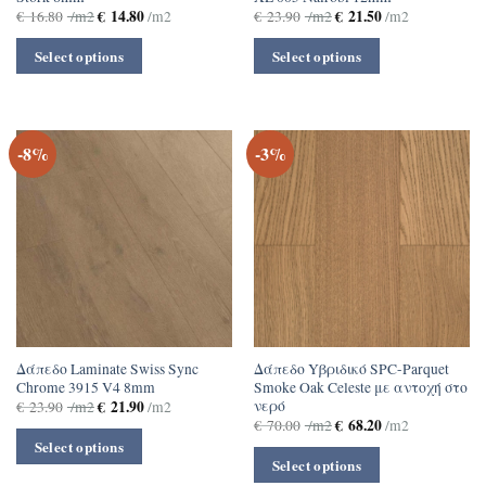
€
14.80
€
21.50
€
16.80
/m2
/m2
€
23.90
/m2
/m2
Select options
Select options
-8%
-3%
Δάπεδο Laminate Swiss Sync
Δάπεδο Yβριδικό SPC-Parquet
Chrome 3915 V4 8mm
Smoke Oak Celeste με αντοχή στο
νερό
€
21.90
€
23.90
/m2
/m2
€
68.20
€
70.00
/m2
/m2
Select options
Select options