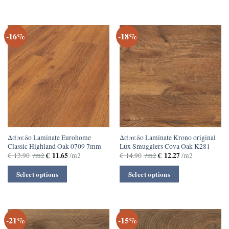
-16%
-18%
Δάπεδο Laminate Eurohome
Δάπεδο Laminate Krono original
Classic Highland Oak 0709 7mm
Lux Smugglers Cova Oak K281
€
11.65
€
12.27
€
13.90
/m2
/m2
€
14.90
/m2
/m2
Select options
Select options
-21%
-15%