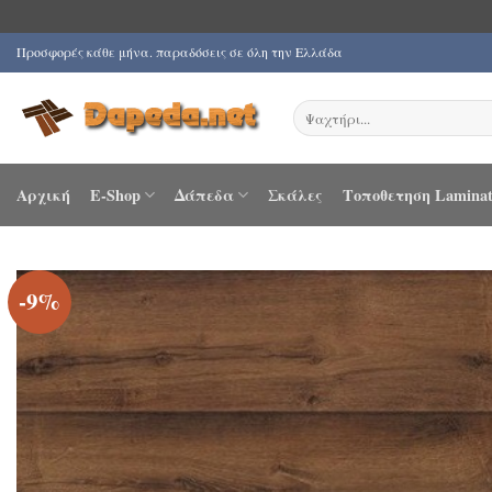
Μετάβαση
Προσφορές κάθε μήνα. παραδόσεις σε όλη την Ελλάδα
στο
περιεχόμενο
Αναζήτηση
για:
Αρχική
E-Shop
Δάπεδα
Σκάλες
Τοποθετηση Laminat
-9%