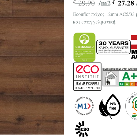
/m2
27.28
29.90
€
€
Econflor πάχος 12mm AC5/33 
και επαγγελματική.