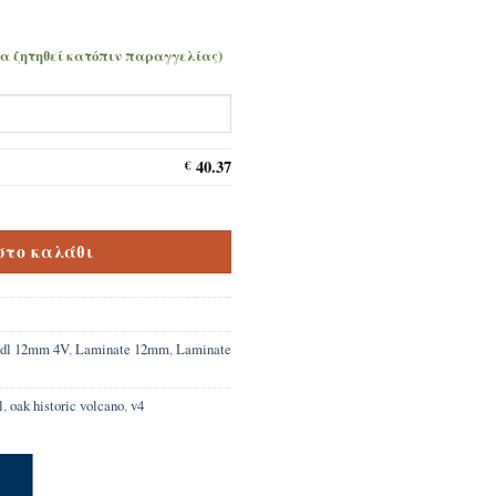
να ζητηθεί κατόπιν παραγγελίας)
40.37
€
Oak Historic Volcano 12,5mm 100hours Aqua Pro ποσότητα
στο καλάθι
dl 12mm 4V
,
Laminate 12mm
,
Laminate
l
,
oak historic volcano
,
v4