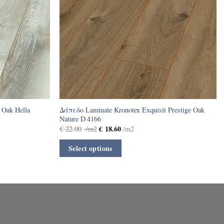
 Oak Hella
Δάπεδο Laminate Kronotex Exquisit Prestige Oak
Nature D 4166
€
18.60
€
22.00
/m2
/m2
Select options