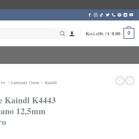
Καλάθι /
€
0.00
0
ατα
/
Laminate 12mm
/
Kaindl
 Kaindl K4443
lcano 12,5mm
ro