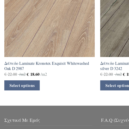
Δάπεδο Laminate Kronotex Exquisit Whitewashed
Δάπεδο Laminate
Oak D 2987
silver D 3242
€
18.60
€
1
€
22.00
/m2
/m2
€
22.00
/m2
Select options
Select option
Σχετικά Με Εμάς
F.A.Q (Συχνέ