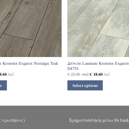
 Kronotex Exquisit Nostalgie Teak
Δάπεδο Laminate Kronotex Exquisit
D4754
8.60
€
18.60
/m2
€
22.00
/m2
/m2
s
Select options
ς ερωτήσεις)
Χρηματοδότηση μέσω tbi bank