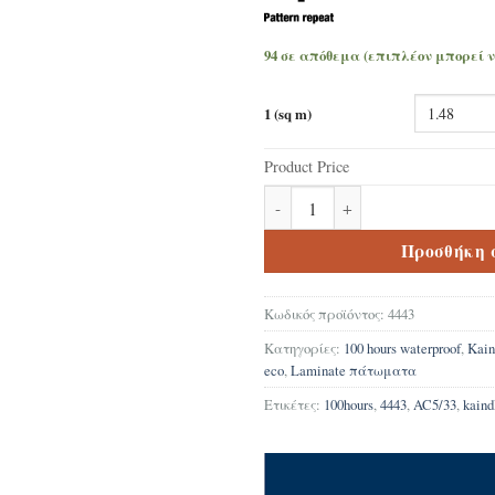
94 σε απόθεμα (επιπλέον μπορεί 
1 (sq m)
Product Price
Δάπεδο Laminate Kaindl K4443 
Προσθήκη 
Κωδικός προϊόντος:
4443
Κατηγορίες:
100 hours waterproof
,
Kain
eco
,
Laminate πάτωματα
Ετικέτες:
100hours
,
4443
,
AC5/33
,
kaind