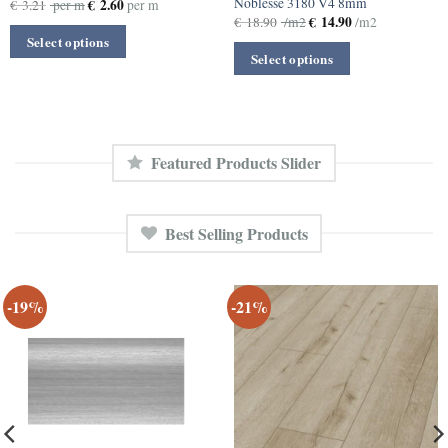
Noblesse 3180 V4 8mm
€
2.60
€
3.21
per m
per m
€
14.90
€
18.90
/m2
/m2
Select options
Select options
Featured Products Slider
Best Selling Products
-19%
-21%