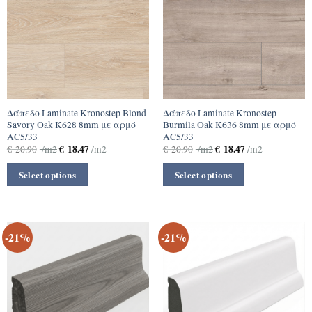
Δάπεδο Laminate Kronostep Blond
Δάπεδο Laminate Kronostep
Savory Oak K628 8mm με αρμό
Burmila Oak K636 8mm με αρμό
ΑC5/33
ΑC5/33
€
18.47
€
18.47
€
20.90
/m2
/m2
€
20.90
/m2
/m2
Select options
Select options
-21%
-21%