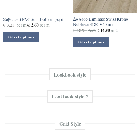
Δάπεδο Laminate Swiss Krono
Σοβατεπί PVC 5cm Dollken γκρί
Noblesse 3180 V4 8mm
€
2.60
€
3.21
per m
per m
€
14.90
€
18.90
/m2
/m2
Select options
Select options
Lookbook style
Lookbook style 2
Grid Style