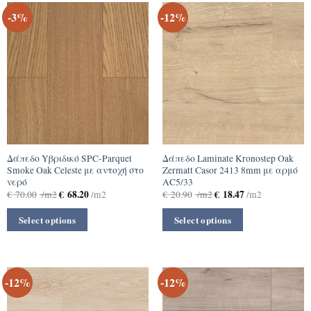
-3%
-12%
Δάπεδο Yβριδικό SPC-Parquet
Δάπεδο Laminate Kronostep Oak
Smoke Oak Celeste με αντοχή στο
Zermatt Casor 2413 8mm με αρμό
νερό
ΑC5/33
€
68.20
€
18.47
€
70.00
/m2
/m2
€
20.90
/m2
/m2
Select options
Select options
-12%
-12%