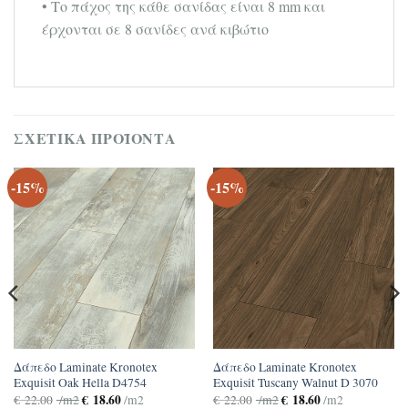
• Το πάχος της κάθε σανίδας είναι 8 mm και
έρχονται σε 8 σανίδες ανά κιβώτιο
ΣΧΕΤΙΚΆ ΠΡΟΪΌΝΤΑ
-15%
-15%
Δάπεδο Laminate Kronotex
Δάπεδο Laminate Kronotex
Exquisit Oak Hella D4754
Exquisit Tuscany Walnut D 3070
€
18.60
€
18.60
€
22.00
/m2
/m2
€
22.00
/m2
/m2