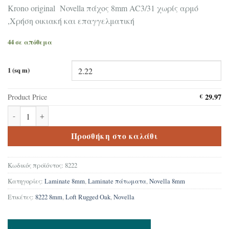
Krono original Novella πάχος 8mm AC3/31 χωρίς αρμό
,Χρήση οικιακή και επαγγελματική
44 σε απόθεμα
1 (sq m)
29.97
Product Price
€
Δάπεδο laminate Krono original Novella Loft Rugged Oak 8222 8m
Προσθήκη στο καλάθι
Κωδικός προϊόντος:
8222
Κατηγορίες:
Laminate 8mm
,
Laminate πάτωματα
,
Novella 8mm
Ετικέτες:
8222 8mm
,
Loft Rugged Oak
,
Novella