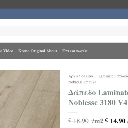
e Video
Krono Original About
Επικοινωνία
Αρχική σελίδα
/
Laminate πάτωμ
Noblesse 8mm v4
Δάπεδο Laminate
Noblesse 3180 V
/m2
14.90
18.90
€
€