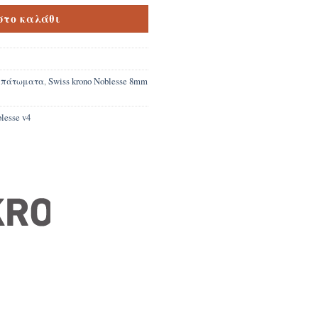
στο καλάθι
e πάτωματα
,
Swiss krono Noblesse 8mm
blesse v4