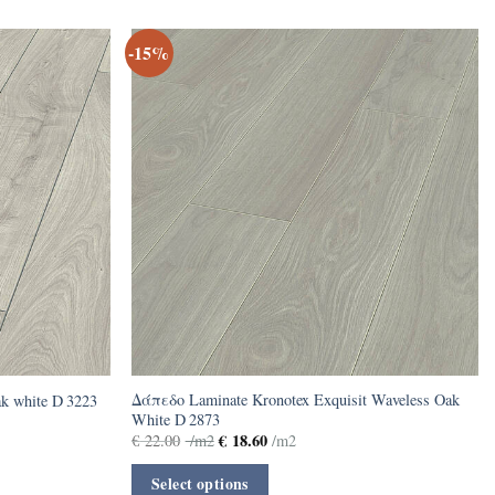
-15%
Δάπεδο Laminate Kronotex Exquisit Waveless Oak
k white D 3223
White D 2873
€
18.60
€
22.00
/m2
/m2
Select options