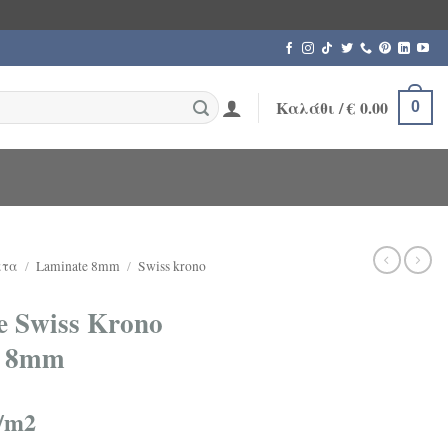
Καλάθι /
€
0.00
0
ατα
/
Laminate 8mm
/
Swiss krono
 Swiss Krono
4 8mm
/m2