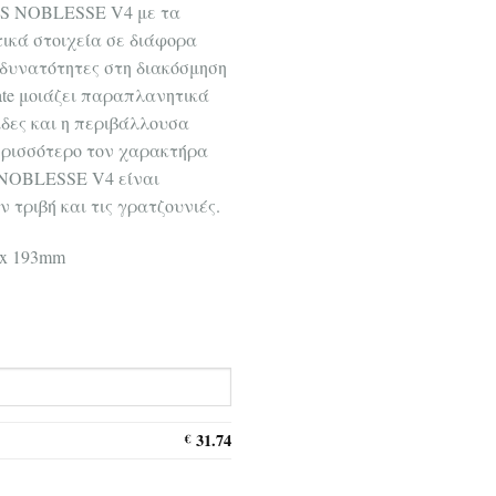
ISS NOBLESSE V4 με τα
ικά στοιχεία σε διάφορα
 δυνατότητες στη διακόσμηση
ate μοιάζει παραπλανητικά
ίδες και η περιβάλλουσα
ερισσότερο τον χαρακτήρα
 NOBLESSE V4 είναι
 τριβή και τις γρατζουνιές.
 x 193mm
31.74
€
oblesse 3180 V4 8mm ποσότητα