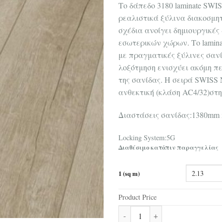
Tο δάπεδο 3180 laminate SW
ρεαλιστικά ξύλινα διακοσμητ
σχέδια ανοίγει δημιουργικές
εσωτερικών χώρων. Το lamin
με πραγματικές ξύλινες σαν
λοξότμηση ενισχύει ακόμη π
της σανίδας. Η σειρά SWISS
ανθεκτική (κλάση AC4/32)στην
Διαστάσεις σανίδας:1380mm
Locking System:5G
Διαθέσιμο κατόπιν παραγγελίας
1 (sq m)
Product Price
Δάπεδο Laminate Swiss Krono N