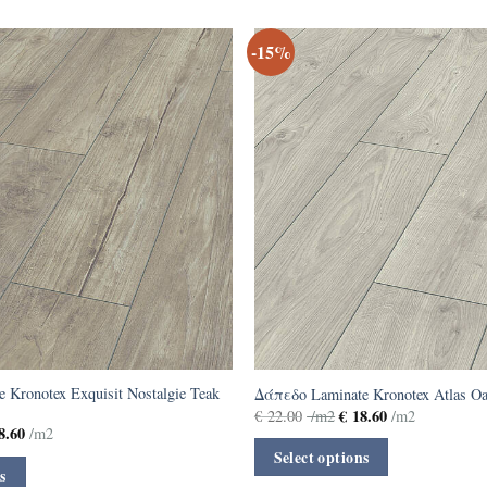
-15%
 Kronotex Exquisit Nostalgie Teak
Δάπεδο Laminate Kronotex Atlas Oa
€
18.60
€
22.00
/m2
/m2
8.60
/m2
Select options
s