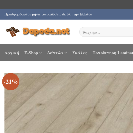
Μετάβαση
Προσφορές κάθε μήνα. παραδόσεις σε όλη την Ελλάδα
στο
περιεχόμενο
Αναζήτηση
για:
Αρχική
E-Shop
Δάπεδα
Σκάλες
Τοποθετηση Laminat
-21%