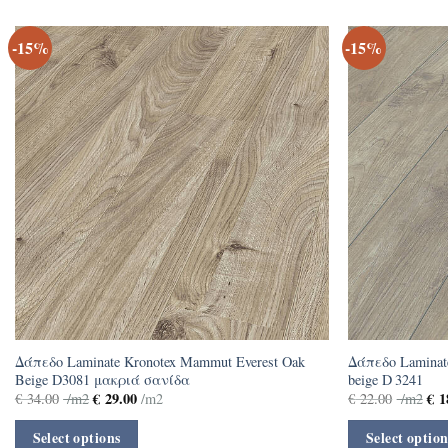
-15%
-15%
Δάπεδο Laminate Kronotex Mammut Everest Oak
Δάπεδο Laminate
Beige D3081 μακριά σανίδα
beige D 3241
€
29.00
€
1
€
34.00
/m2
/m2
€
22.00
/m2
Select options
Select option