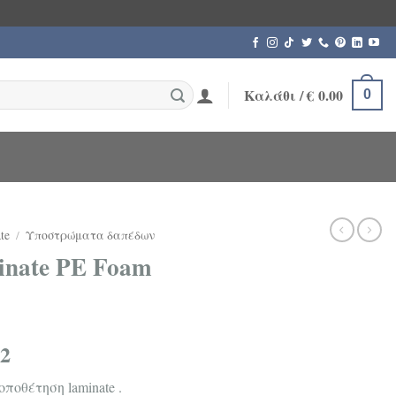
Καλάθι /
€
0.00
0
te
/
Υποστρώματα δαπέδων
nate PE Foam
2
ποθέτηση laminate .