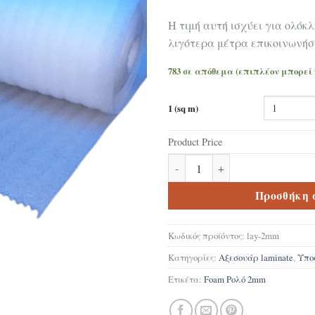
Η τιμή αυτή ισχύει για ολόκλ
λιγότερα μέτρα επικοινωνήσ
783 σε απόθεμα (επιπλέον μπορεί
1 (sq m)
Product Price
Υπόστρωμα laminate PE Foam 
Προσθήκη 
Κωδικός προϊόντος:
lay-2mm
Κατηγορίες:
Αξεσουάρ laminate
,
Υπο
Ετικέτα:
Foam Ρολό 2mm