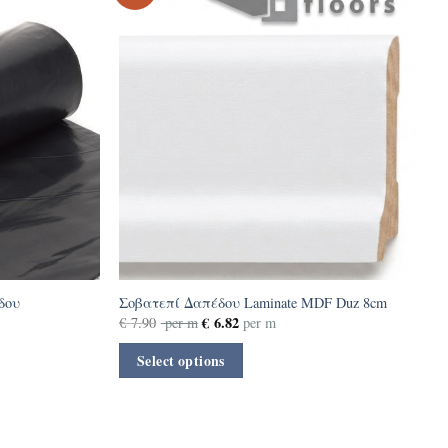
δου
Σοβατεπί Δαπέδου Laminate MDF Duz 8cm
€
6.82
€
7.90
per m
per m
Select options