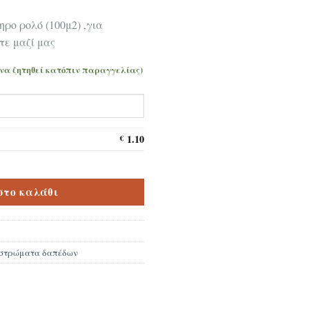
ηρο ρολό (100μ2) ,για
τε μαζί μας
 να ζητηθεί κατόπιν παραγγελίας)
1.10
€
Ρολό 2mm ποσότητα
στο καλάθι
στρώματα δαπέδων