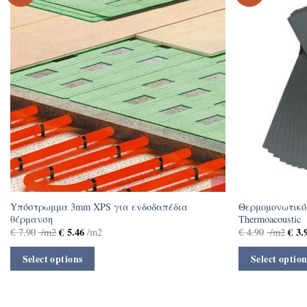
Yπόστρωμμα 3mm XPS για ενδοδαπέδια
Θερμομονωτικ
θέρμανση
Thermoacoustic
€
5.46
€
3.
€
7.90
/m2
/m2
€
4.90
/m2
Select options
Select option