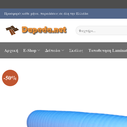
Μετάβαση
Προσφορές κάθε μήνα. παραδόσεις σε όλη την Ελλάδα
στο
περιεχόμενο
Αναζήτηση
για:
Αρχική
E-Shop
Δάπεδα
Σκάλες
Τοποθετηση Laminat
-50%