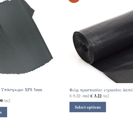
ό Υπόστρωμα XPS 5mm
Φιλμ προστασίας υγρασίας δαπέ
€
3.22
€
5.22
/m2
/m2
90
/m2
Select options
s