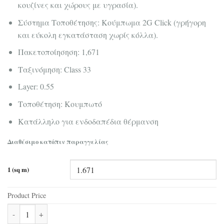
κουζίνες και χώρους με υγρασία).
Σύστημα Τοποθέτησης: Κούμπωμα 2G Click (γρήγορη
και εύκολη εγκατάσταση χωρίς κόλλα).
Πακετοποίησηση: 1,671
Ταξινόμηση: Class 33
Layer: 0.55
Τοποθέτηση: Κουμπωτό
Κατάλληλο για ενδοδαπέδια θέρμανση
Διαθέσιμο κατόπιν παραγγελίας
1 (sq m)
Product Price
Δάπεδο Βινυλικό SPC Premium Stone Corepel Gray Concrete S51