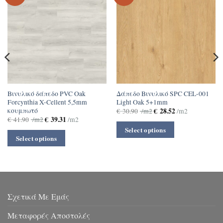
Βινυλικό δάπεδο PVC Oak
Δάπεδο Βινυλικό SPC CEL-001
Forcynthia X-Cellent 5,5mm
Light Oak 5+1mm
κουμπωτό
€
28.52
€
30.90
/m2
/m2
€
39.31
€
41.90
/m2
/m2
Select options
Select options
Σχετικά Με Εμάς
Μεταφορές Αποστολές