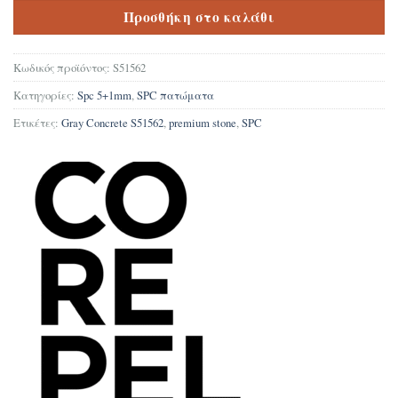
Προσθήκη στο καλάθι
Κωδικός προϊόντος:
S51562
Κατηγορίες:
Spc 5+1mm
,
SPC πατώματα
Ετικέτες:
Gray Concrete S51562
,
premium stone
,
SPC