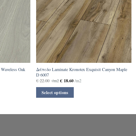
 Waveless Oak
Δάπεδο Laminate Kronotex Exquisit Canyon Maple
D 6007
€
18.60
€
22.00
/m2
/m2
Select options