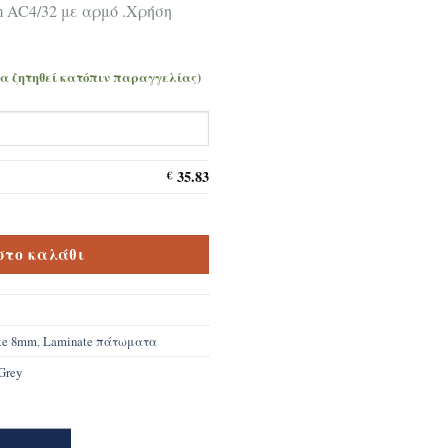
m AC4/32 με αρμό .Χρήση
να ζητηθεί κατόπιν παραγγελίας)
35.83
€
nced Trend Oak Grey D3126 ποσότητα
στο καλάθι
te 8mm
,
Laminate πάτωματα
Grey