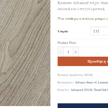
Kronotex Advanced πάχος 8m
οικιακή και επαγγελματική.
77 σε απόθεμα (επιπλέον μπορεί 
1 (sq m)
Product Price
Δάπεδο Laminate Kronotex Adva
Προσθήκη 
Κωδικός προϊόντος:
D3126
Κατηγορίες:
Advance 8mm v4
,
Lamina
Ετικέτες:
Advanced
,
D3126
,
Trend Oak 