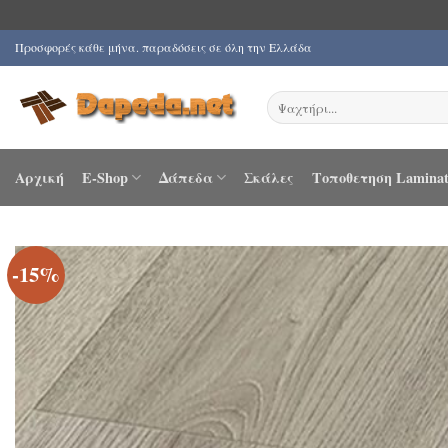
Μετάβαση
Προσφορές κάθε μήνα. παραδόσεις σε όλη την Ελλάδα
στο
περιεχόμενο
Αναζήτηση
για:
Αρχική
E-Shop
Δάπεδα
Σκάλες
Τοποθετηση Laminat
-15%