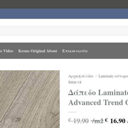
e Video
Krono Original About
Επικοινωνία
Αρχική σελίδα
/
Laminate πάτωμ
8mm v4
Δάπεδο Laminate
Advanced Trend 
/m2
16.90
19.90
€
€