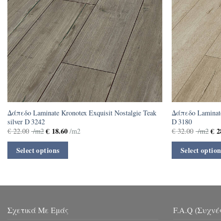
Δάπεδο Laminate Kronotex Exquisit Nostalgie Teak
Δάπεδο Laminate
silver D 3242
D 3180
€
18.60
€
2
€
22.00
/m2
/m2
€
32.00
/m2
Select options
Select option
Σχετικά Με Εμάς
F.A.Q (Συχνέ