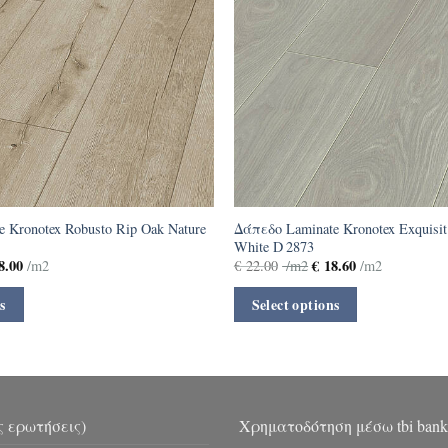
 Kronotex Robusto Rip Oak Nature
Δάπεδο Laminate Kronotex Exquisit
White D 2873
8.00
€
18.60
/m2
€
22.00
/m2
/m2
s
Select options
ς ερωτήσεις)
Χρηματοδότηση μέσω tbi bank