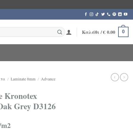
Καλάθι /
€
0.00
0
ατα
/
Laminate 8mm
/
Advance
 Kronotex
Oak Grey D3126
/m2