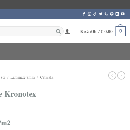
Καλάθι /
€
0.00
0
ατα
/
Laminate 8mm
/
Catwalk
 Kronotex
/m2