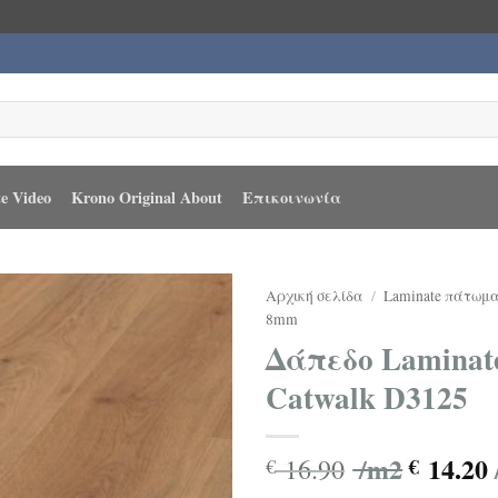
e Video
Krono Original About
Επικοινωνία
Αρχική σελίδα
/
Laminate πάτωμ
8mm
Δάπεδο Laminate
Catwalk D3125
/m2
14.20
16.90
€
€