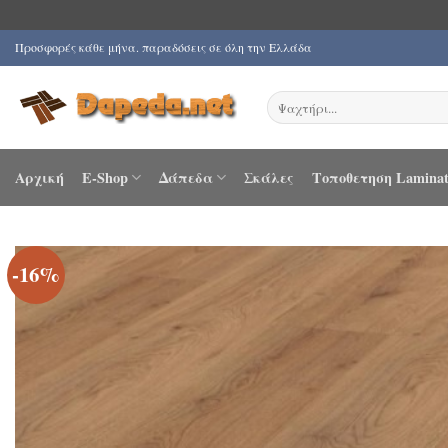
Μετάβαση
Προσφορές κάθε μήνα. παραδόσεις σε όλη την Ελλάδα
στο
περιεχόμενο
Αναζήτηση
για:
Αρχική
E-Shop
Δάπεδα
Σκάλες
Τοποθετηση Laminat
-16%