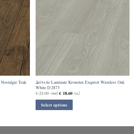
Nostalgie Teak
Δάπεδο Laminate Kronotex Exquisit Waveless Oak
White D 2873
€
18.60
€
22.00
/m2
/m2
Select options