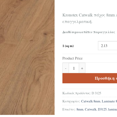
Kronotex Catwalk πάχος 8mm 
επαγγελματική.
Διαθέσιμο κατόπιν παραγγελίας
1 (sq m)
Product Price
Δάπεδο Laminate Kronotex Cat
Προσθήκη 
Κωδικός προϊόντος:
D 3125
Κατηγορίες:
Catwalk 8mm
,
Laminate
Ετικέτες:
8mm
,
Catwalk
,
D3125
,
lamin