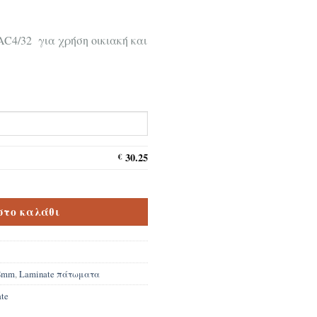
AC4/32 για χρήση οικιακή και
30.25
€
walk D3125 ποσότητα
στο καλάθι
 8mm
,
Laminate πάτωματα
ate