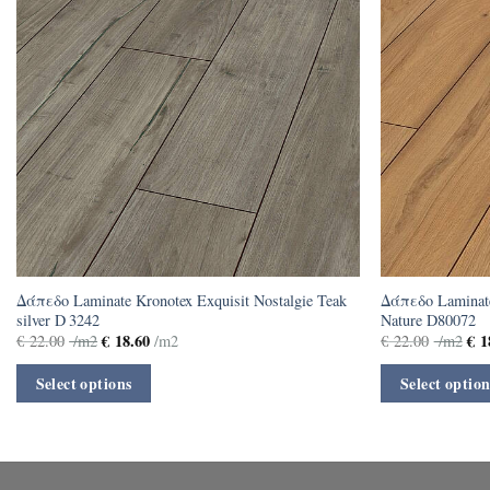
Δάπεδο Laminate Kronotex Exquisit Nostalgie Teak
Δάπεδο Laminate
silver D 3242
Nature D80072
€
18.60
€
1
€
22.00
/m2
/m2
€
22.00
/m2
Select options
Select option