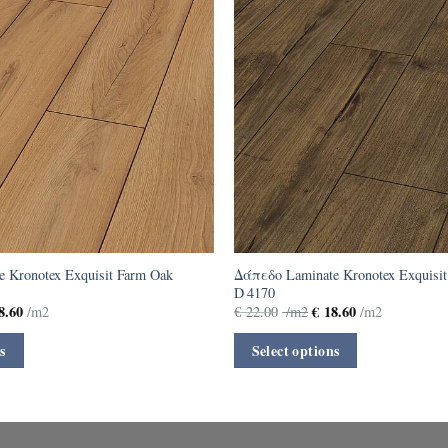
 Kronotex Exquisit Farm Oak
Δάπεδο Laminate Kronotex Exquisit 
D 4170
8.60
€
18.60
/m2
€
22.00
/m2
/m2
s
Select options