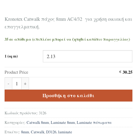
Kronotex Catwalk πάχος 8mm AC4/32 για χρήση οικιακή και
επαγγελματική.
35 σε απόθεμα (επιπλέον μπορεί να ζητηθεί κατόπιν παραγγελίας)
1 (sq m)
30.25
Product Price
€
Δάπεδο Laminate Kronotex Catwalk D3126 ποσότητα
Προσθήκη στο καλάθι
Κωδικός προϊόντος:
3126
Κατηγορίες:
Catwalk 8mm
,
Laminate 8mm
,
Laminate πάτωματα
Ετικέτες:
8mm
,
Catwalk
,
D3126
,
laminate