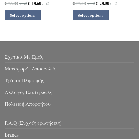
€
18.60
€
28.00
€
22.00
/m2
/m2
€
32.00
/m2
/m2
Select options
Select options
Σχετικά Με Εμάς
Μεταφορές Αποστολές
Τρόποι Πληρωμής
Αλλαγές Επιστροφές
Πολιτική Απορρήτου
F.A.Q (Συχνές ερωτήσεις)
Brands