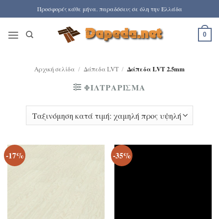
Μετάβαση
Προσφορές κάθε μήνα. παραδόσεις σε όλη την Ελλάδα
στο
περιεχόμενο
0
Αρχική σελίδα
/
Δάπεδα LVT
/
Δάπεδα LVT 2.5mm
ΦΙΛΤΡΆΡΙΣΜΑ
-17%
-35%