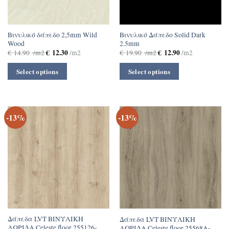
Βινυλικό δάπεδο 2,5mm Wild
Βινυλικό Δάπεδο Solid Dark
Wood
2.5mm
€
12.30
€
12.90
€
14.90
/m2
/m2
€
19.90
/m2
/m2
Select options
Select options
-13%
-13%
Δάπεδα LVT ΒΙΝΥΛΙΚΗ
Δάπεδα LVT ΒΙΝΥΛΙΚΗ
ΛΩΡΙΔΑ Celeste floor 255126-
ΛΩΡΙΔΑ Celeste floor 25568A-