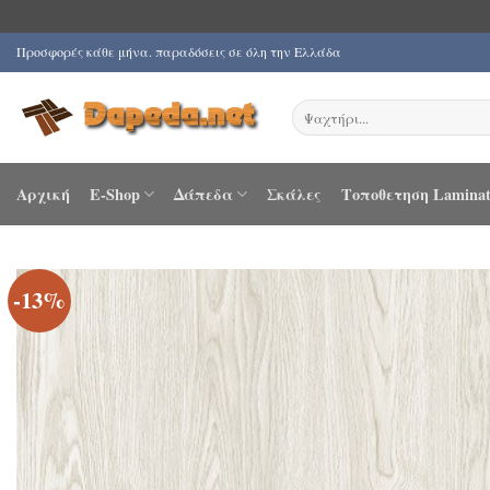
Μετάβαση
Προσφορές κάθε μήνα. παραδόσεις σε όλη την Ελλάδα
στο
περιεχόμενο
Αναζήτηση
για:
Αρχική
E-Shop
Δάπεδα
Σκάλες
Τοποθετηση Laminat
-13%