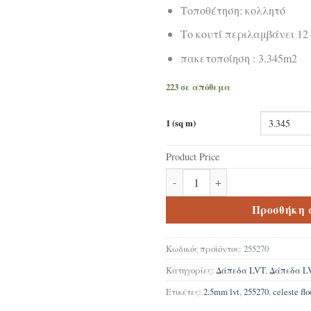
Τοποθέτηση: κολλητό
Tο κουτί περιλαμβάνει 12
πακετοποίηση : 3.345m2
223 σε απόθεμα
1 (sq m)
Product Price
Δάπεδα LVT ΒΙΝΥΛΙΚΗ ΛΩΡΙΔΑ C
Προσθήκη 
Κωδικός προϊόντος:
255270
Κατηγορίες:
Δάπεδα LVT
,
Δάπεδα L
Ετικέτες:
2.5mm lvt
,
255270
,
celeste flo