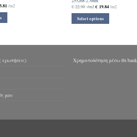
255268-2.5mm
3.81
/m2
€
19.84
€
22.90
/m2
/m2
s
Select options
ς ερωτήσεις)
Χρηματοδότηση μέσω tbi bank
ός μου