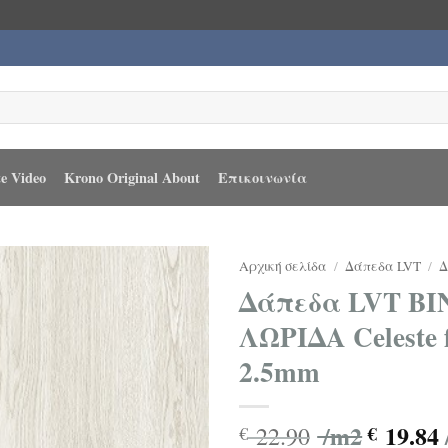
e Video
Krono Original About
Επικοινωνία
Αρχική σελίδα
/
Δάπεδα LVT
/
Δ
Δάπεδα LVT Β
ΛΩΡΙΔΑ Celeste f
2.5mm
/m2
19.84
22.90
€
€