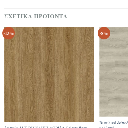
ΣΧΕΤΙΚΆ ΠΡΟΪΌΝΤΑ
-13%
-8%
Βινυλικό δάπεδ
κολλητό
Δάπεδα LVT ΒΙΝΥΛΙΚΗ ΛΩΡΙΔΑ Celeste floor