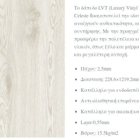
Το δάπεδο LVT (Luxury Vinyl 
Celeste floor,αποτελεί την ιδ
αναζητούν ανθεκτικότητα, αι
συντήρησης. Με την προηγμέ
προσφέρει την πολυτέλεια κ
υλικών, όπως ξύλο και μάρμ
και μεγαλύτερη αντοχή.
Πάχος: 2,5mm
Διασταση: 228.6×1219.2m
Κατάλληλο για ενδοδαπέ
Αντι-ολισθητική επιφάνει
Κατάλληλο για οικιακή κ
Layer:0,55mm
Βάρος: 15.5kg/m2