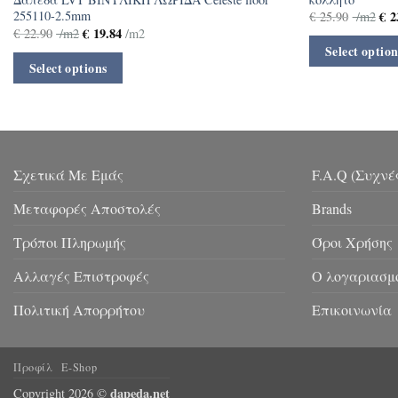
€
2
255110-2.5mm
€
25.90
/m2
€
19.84
€
22.90
/m2
/m2
Select option
Select options
Σχετικά Με Εμάς
F.A.Q (Συχνέ
Μεταφορές Αποστολές
Brands
Τρόποι Πληρωμής
Όροι Χρήσης
Αλλαγές Επιστροφές
Ο λογαριασμ
Πολιτική Απορρήτου
Επικοινωνία
Προφίλ
E-Shop
dapeda.net
Copyright 2026 ©