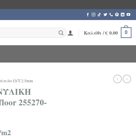
Καλάθι /
€
0.00
0
άπεδα LVT 2.5mm
ΙΝΥΛΙΚΗ
loor 255270-
/m2