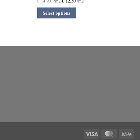
€
12.30
€
14.90
/m2
/m2
Select options
Visa
MasterCard
Cas