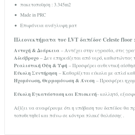
πακετοποίηση : 3.345m2
Made in PRC
Επιφάνεια ανάγλυφη ματ
Πλεονεκτήματα του LVT δαπέδου Celeste floor 
Αντοχή & Διάρκεια
– Αντέχει στην υγρασία, στις γρα
Aδιάβροχο
– Δεν επηρεάζεται από νερό, καθιστώντας τ
Ρεαλιστική Όψη & Υφή
– Προσφέρει αυθεντική αίσθηση
Εύκολη Συντήρηση
– Καθαρίζεται εύκολα με απλά καθα
Ηχομόνωση, Θερμομόνωση & Άνεση
– Προσφέρει ηχομο
Εύκολη Εγκατάσταση
και Επισκευή
– κολλητό, εξασφ
Αξίζει να αναφέρουμε ότι η υπόβαση του δαπέδου θα πρέ
τοποθετηθεί και πάνω σε κόντρα πλακέ θαλάσσης .