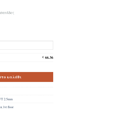
 σανίδες
66.36
€
eleste floor 255270-2.5mm ποσότητα
στο καλάθι
VT 2.5mm
or
,
lvt floor