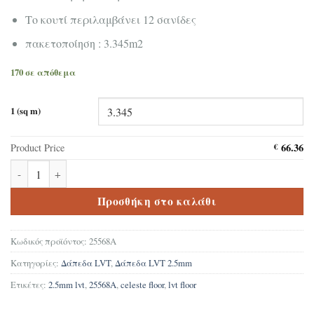
Tο κουτί περιλαμβάνει 12 σανίδες
πακετοποίηση : 3.345m2
170 σε απόθεμα
1 (sq m)
66.36
Product Price
€
Δάπεδα LVT ΒΙΝΥΛΙΚΗ ΛΩΡΙΔΑ Celeste floor 25568A-2.5mm ποσ
Προσθήκη στο καλάθι
Κωδικός προϊόντος:
25568Α
Κατηγορίες:
Δάπεδα LVT
,
Δάπεδα LVT 2.5mm
Ετικέτες:
2.5mm lvt
,
25568A
,
celeste floor
,
lvt floor