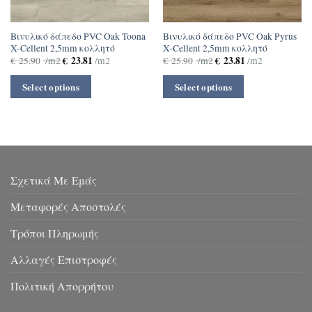
Βινυλικό δάπεδο PVC Oak Toona
Βινυλικό δάπεδο PVC Oak Pyrus
X-Cellent 2,5mm κολλητό
X-Cellent 2,5mm κολλητό
€
23.81
€
23.81
€
25.90
/m2
/m2
€
25.90
/m2
/m2
Select options
Select options
Σχετικά Με Εμάς
Μεταφορές Αποστολές
Τρόποι Πληρωμής
Αλλαγές Επιστροφές
Πολιτική Απορρήτου