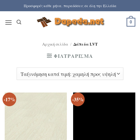
Μετάβαση
Προσφορές κάθε μήνα. παραδόσεις σε όλη την Ελλάδα
στο
περιεχόμενο
0
Αρχική σελίδα
/
Δάπεδα LVT
ΦΙΛΤΡΆΡΙΣΜΑ
-17%
-35%