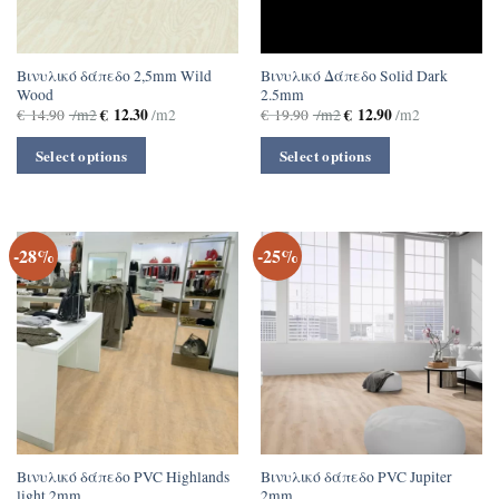
Βινυλικό δάπεδο 2,5mm Wild
Βινυλικό Δάπεδο Solid Dark
Wood
2.5mm
€
12.30
€
12.90
€
14.90
/m2
/m2
€
19.90
/m2
/m2
Select options
Select options
-28%
-25%
Βινυλικό δάπεδο PVC Highlands
Βινυλικό δάπεδο PVC Jupiter
light 2mm
2mm