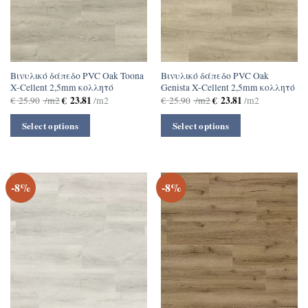
Βινυλικό δάπεδο PVC Oak Toona
Βινυλικό δάπεδο PVC Oak
X-Cellent 2,5mm κολλητό
Genista X-Cellent 2,5mm κολλητό
€
23.81
€
23.81
€
25.90
/m2
/m2
€
25.90
/m2
/m2
Select options
Select options
-8%
-8%