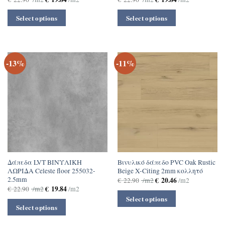
Select options
Select options
-13%
-11%
Δάπεδα LVT ΒΙΝΥΛΙΚΗ
Βινυλικό δάπεδο PVC Oak Rustic
ΛΩΡΙΔΑ Celeste floor 255032-
Beige X-Citing 2mm κολλητό
2.5mm
€
20.46
€
22.90
/m2
/m2
€
19.84
€
22.90
/m2
/m2
Select options
Select options