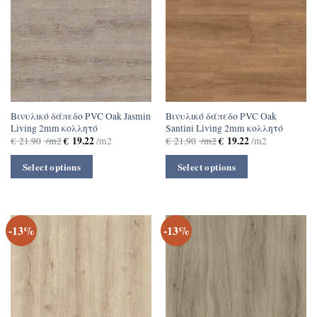
Βινυλικό δάπεδο PVC Oak Jasmin
Βινυλικό δάπεδο PVC Oak
Living 2mm κολλητό
Santini Living 2mm κολλητό
€
19.22
€
19.22
€
21.90
/m2
/m2
€
21.90
/m2
/m2
Select options
Select options
-13%
-13%