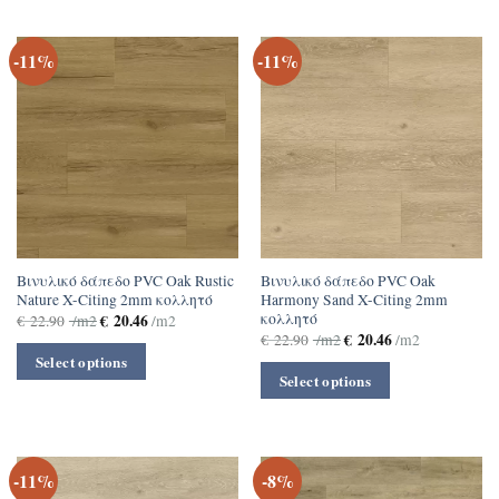
-11%
-11%
Βινυλικό δάπεδο PVC Oak Rustic
Βινυλικό δάπεδο PVC Oak
Nature X-Citing 2mm κολλητό
Harmony Sand X-Citing 2mm
κολλητό
€
20.46
€
22.90
/m2
/m2
€
20.46
€
22.90
/m2
/m2
Select options
Select options
-11%
-8%