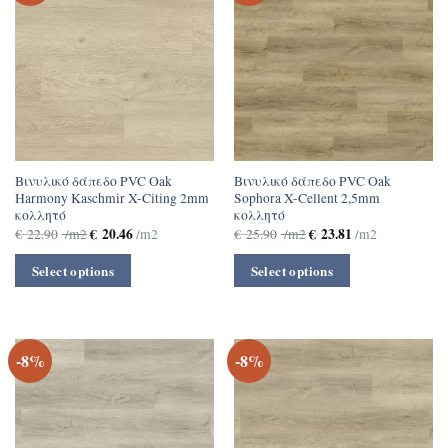
Βινυλικό δάπεδο PVC Oak
Βινυλικό δάπεδο PVC Oak
Harmony Kaschmir X-Citing 2mm
Sophora X-Cellent 2,5mm
κολλητό
κολλητό
€
20.46
€
23.81
€
22.90
/m2
/m2
€
25.90
/m2
/m2
Select options
Select options
-8%
-8%