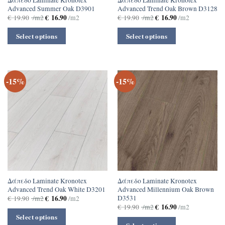
Advanced Summer Oak D3901
Advanced Trend Oak Brown D3128
€
16.90
€
16.90
€
19.90
/m2
/m2
€
19.90
/m2
/m2
Select options
Select options
-15%
-15%
Δάπεδο Laminate Kronotex
Δάπεδο Laminate Kronotex
Advanced Trend Oak White D3201
Advanced Millennium Oak Brown
D3531
€
16.90
€
19.90
/m2
/m2
€
16.90
€
19.90
/m2
/m2
Select options