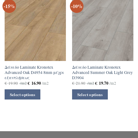
-15%
-10%
Δάπεδο Laminate Kronotex
Δάπεδο Laminate Kronotex
Advanced Oak D4954 8mm μέχρι
Advanced Summer Oak Light Grey
εξαντλήσεως
D3904
€
16.90
€
19.70
€
19.90
/m2
/m2
€
21.90
/m2
/m2
Select options
Select options