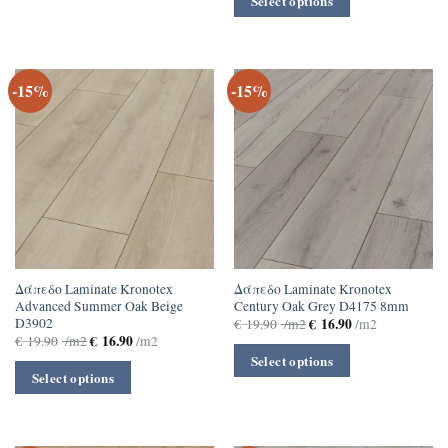
Select options
-15%
-15%
Δάπεδο Laminate Kronotex
Δάπεδο Laminate Kronotex
Advanced Summer Oak Beige
Century Oak Grey D4175 8mm
D3902
€
16.90
€
19.90
/m2
/m2
€
16.90
€
19.90
/m2
/m2
Select options
Select options