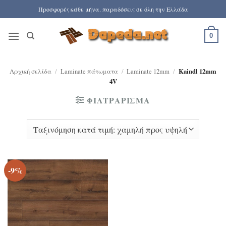
Μετάβαση
Προσφορές κάθε μήνα. παραδόσεις σε όλη την Ελλάδα
στο
περιεχόμενο
0
Αρχική σελίδα
/
Laminate πάτωματα
/
Laminate 12mm
/
Kaindl 12mm
4V
ΦΙΛΤΡΆΡΙΣΜΑ
-9%