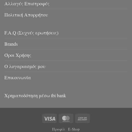
Αλλαγές Επιστροφές
Πολιτική Απορρήτου
F.A.Q (Συχνές ερωτήσεις)
Brands
Όροι Χρήσης
Ο λογαριασμός μου
Επικοινωνία
Χρηματοδότηση μέσω tbi bank
Visa
MasterCard
Cash
On
Προφίλ
E-Shop
Delivery