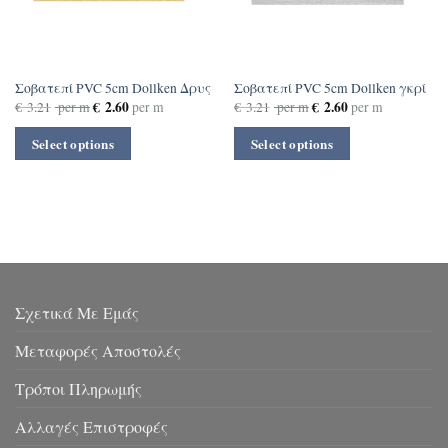
Σοβατεπί PVC 5cm Dollken Δρυς
Σοβατεπί PVC 5cm Dollken γκρί
€
2.60
€
2.60
€
3.21
per m
per m
€
3.21
per m
per m
Select options
Select options
Σχετικά Με Εμάς
Μεταφορές Αποστολές
Τρόποι Πληρωμής
Αλλαγές Επιστροφές