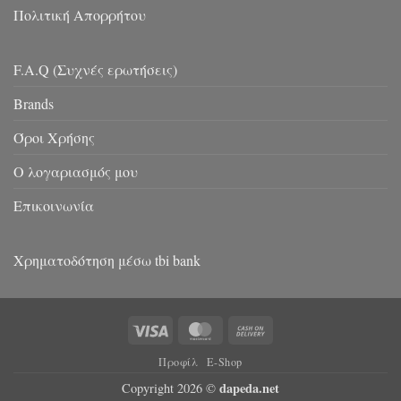
Πολιτική Απορρήτου
F.A.Q (Συχνές ερωτήσεις)
Brands
Όροι Χρήσης
Ο λογαριασμός μου
Επικοινωνία
Χρηματοδότηση μέσω tbi bank
Visa
MasterCard
Cash
On
Προφίλ
E-Shop
Delivery
dapeda.net
Copyright 2026 ©