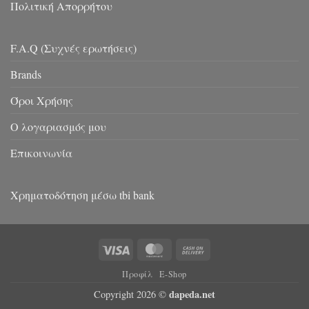
Πολιτική Απορρήτου
F.A.Q (Συχνές ερωτήσεις)
Brands
Όροι Χρήσης
Ο λογαριασμός μου
Επικοινωνία
Χρηματοδότηση μέσω tbi bank
Visa
MasterCard
Cash
On
Προφίλ
E-Shop
Delivery
dapeda.net
Copyright 2026 ©