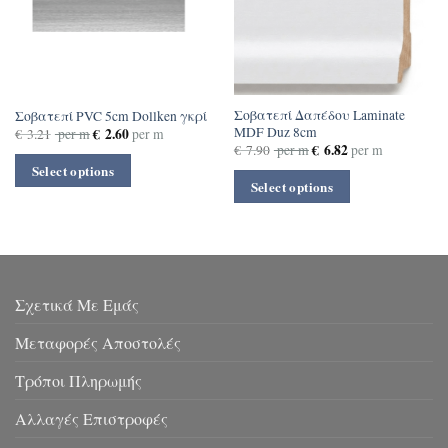
Σοβατεπί Δαπέδου Laminate
Σοβατεπί PVC 5cm Dollken γκρί
MDF Duz 8cm
€
2.60
€
3.21
per m
per m
€
6.82
€
7.90
per m
per m
Select options
Select options
Σχετικά Με Εμάς
Μεταφορές Αποστολές
Τρόποι Πληρωμής
Αλλαγές Επιστροφές