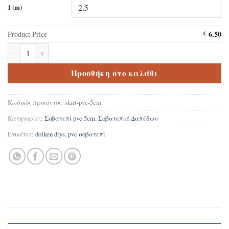
1 (m)
6.50
Product Price
€
Σοβατεπί PVC 5cm Dollken Δρυς ποσότητα
Προσθήκη στο καλάθι
Κωδικός προϊόντος:
skirt-pvc-5cm
Κατηγορίες:
Σοβατεπί pvc 5cm
,
Σοβατεπιά Δαπέδων
Ετικέτες:
dolken drys
,
pvc σοβατεπί