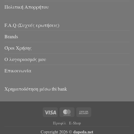
Πολιτική Απορρήτου
F.A.Q (Συχνές ερωτήσεις)
Brands
Όροι Χρήσης
Ο λογαριασμός μου
Επικοινωνία
Χρηματοδότηση μέσω tbi bank
Visa
MasterCard
Cash
On
Προφίλ
E-Shop
Delivery
dapeda.net
Copyright 2026 ©