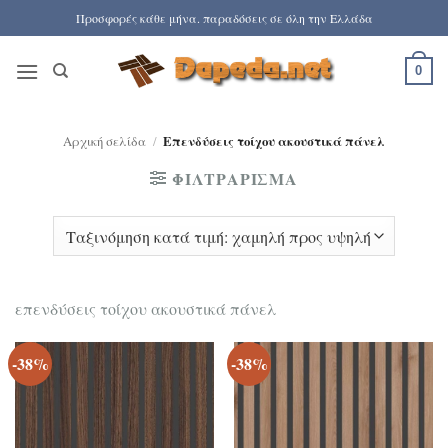
Μετάβαση
Προσφορές κάθε μήνα. παραδόσεις σε όλη την Ελλάδα
στο
περιεχόμενο
0
Αρχική σελίδα
/
Επενδύσεις τοίχου ακουστικά πάνελ
ΦΙΛΤΡΆΡΙΣΜΑ
επενδύσεις τοίχου ακουστικά πάνελ
-38%
-38%