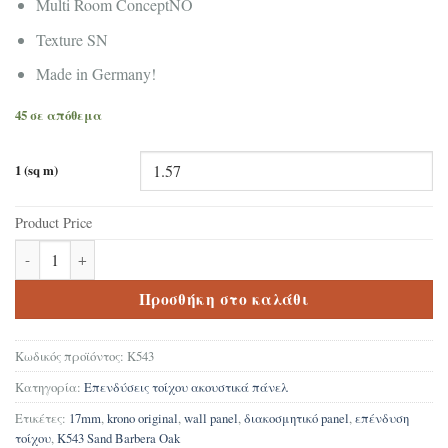
Multi Room Concept
NO
Texture
SN
Made in Germany!
45 σε απόθεμα
1 (sq m)
Product Price
Ακουστικό ηχοαπορροφητικό panel τοίχου Κ543 Sand Barbera Oak
Προσθήκη στο καλάθι
Κωδικός προϊόντος:
K543
Κατηγορία:
Επενδύσεις τοίχου ακουστικά πάνελ
Ετικέτες:
17mm
,
krono original
,
wall panel
,
διακοσμητικό panel
,
επένδυση
τοίχου
,
Κ543 Sand Barbera Oak