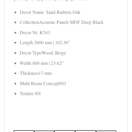
Decor Name:
Sand Barbera Oak
Collection
Acoustic Panels MDF Deep Black
Decor Nr.
K543
Length
2600 mm | 102.36″
Decor Type
Wood; Beige
Width
600 mm | 23.62″
Thickness
17 mm
Multi Room Concept
NO
Texture
SN