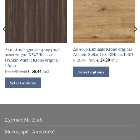
Δάπεδο Laminate Krono original
Ακουστικό ηχοαπορροφητικό
Αtlantic Sollar Oak 48Hours K403
panel τοίχου Κ547 Tobacco
€
24.20
Frankin Walnut Krono original
€
26.90
/m2
/m2
17mm
€
58.44
€
93.90
/m2
/m2
Select options
Select options
Σχετικά Με Εμάς
Μεταφορές Αποστολές