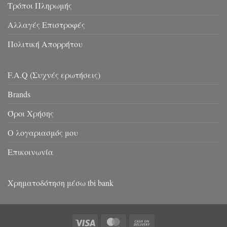
Τρόποι Πληρωμής
Αλλαγές Επιστροφές
Πολιτική Απορρήτου
F.A.Q (Συχνές ερωτήσεις)
Brands
Όροι Χρήσης
Ο λογαριασμός μου
Επικοινωνία
Χρηματοδότηση μέσω tbi bank
Visa
MasterCard
Cash