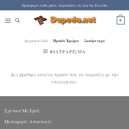
Μετάβαση
Προσφορές κάθε μήνα. παραδόσεις σε όλη την Ελλάδα
στο
περιεχόμενο
0
Αρχική σελίδα
/
Προϊόν Χρώμα
/
Σκούρο γκρί
ΦΙΛΤΡΆΡΙΣΜΑ
Δεν βρέθηκε κανένα προϊόν που να ταιριάζει με την
επιλογή σας.
Σχετικά Με Εμάς
Μεταφορές Αποστολές