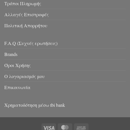
Τρόποι Πληρωμής
Αλλαγές Επιστροφές
Πολιτική Απορρήτου
F.A.Q (Συχνές ερωτήσεις)
Brands
Όροι Χρήσης
Ο λογαριασμός μου
Επικοινωνία
Χρηματοδότηση μέσω tbi bank
Visa
MasterCard
Cash