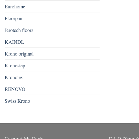
Eurohome
Floorpan
Jerotech floors
KAINDL
Krono original
Kronostep
Kronotex
RENOVO
Swiss Krono
Σχετικά Με Εμάς
F.A.Q (Συχνέ