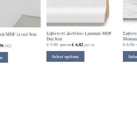
Σοβατεπί Δαπέδου Laminate MDF
Σοβατε
tech MDF λευκό 9cm
Duz 8cm
Montan
€
6.82
€
7.90
per m
per m
€
6.50
50
/m2
Select options
Sele
ns