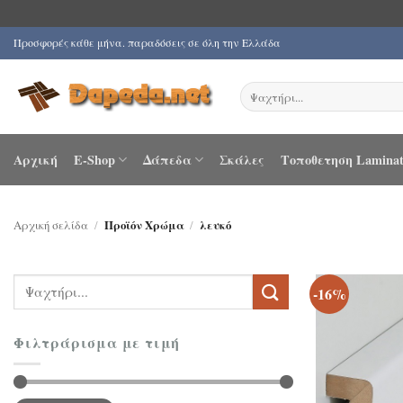
Μετάβαση
Προσφορές κάθε μήνα. παραδόσεις σε όλη την Ελλάδα
στο
περιεχόμενο
Αναζήτηση
για:
Αρχική
E-Shop
Δάπεδα
Σκάλες
Τοποθετηση Laminat
Αρχική σελίδα
/
Προϊόν Χρώμα
/
λευκό
Αναζήτηση
-16%
για:
Φιλτράρισμα με τιμή