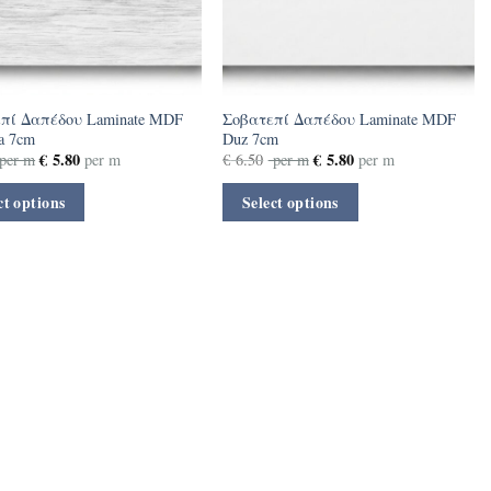
πί Δαπέδου Laminate MDF
Σοβατεπί Δαπέδου Laminate MDF
a 7cm
Duz 7cm
€
5.80
€
5.80
per m
per m
€
6.50
per m
per m
ct options
Select options