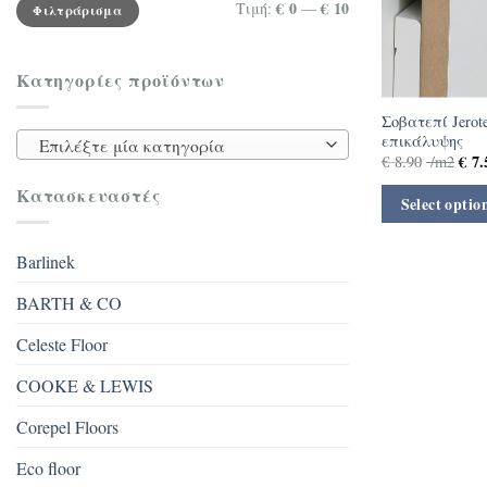
Ελάχιστη
Μέγιστη
€ 0
€ 10
Τιμή:
—
Φιλτράρισμα
τιμή
τιμή
Κατηγορίες προϊόντων
Σοβατεπί Jero
επικάλυψης
Επιλέξτε μία κατηγορία
€
7.
€
8.90
/m2
Κατασκευαστές
Select optio
Barlinek
BARTH & CO
Celeste Floor
COOKE & LEWIS
Corepel Floors
Eco floor