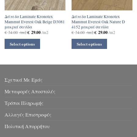
Δάπεδο Laminate Kronotex
Δάπεδο Laminate Kronotex
Mammut Everest Oak Beige D3081
Mammut Everest Oak Nature D
μακριά σανίδα
4152 μακριά σανίδα
€
29.00
€
29.00
€
34.00
/m2
/m2
€
34.00
/m2
/m2
Select options
Select options
Σχετικά Με Εμάς
Μεταφορές Αποστολές
Τρόποι Πληρωμής
Αλλαγές Επιστροφές
Πολιτική Απορρήτου