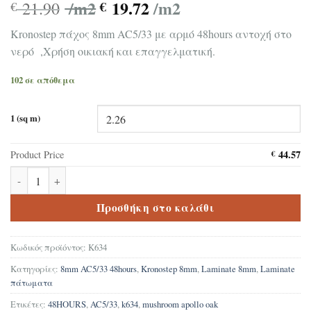
/m2
19.72
/m2
21.90
€
€
Kronostep πάχος 8mm AC5/33 με αρμό 48hours αντοχή στο
νερό ,Χρήση οικιακή και επαγγελματική.
102 σε απόθεμα
1 (sq m)
44.57
Product Price
€
Δάπεδο Laminate Kronostep Mushroom Apollo Oak K634 8mm με α
Προσθήκη στο καλάθι
Κωδικός προϊόντος:
K634
Κατηγορίες:
8mm AC5/33 48hours
,
Kronostep 8mm
,
Laminate 8mm
,
Laminate
πάτωματα
Ετικέτες:
48HOURS
,
AC5/33
,
k634
,
mushroom apollo oak